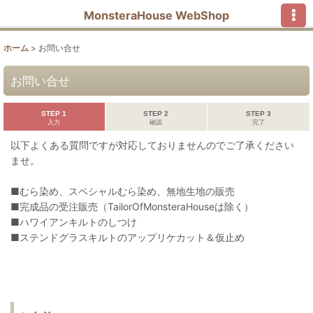
MonsteraHouse WebShop
ホーム
>
お問い合せ
お問い合せ
STEP 1
STEP 2
STEP 3
入力
確認
完了
以下よくある質問ですが対応しておりませんのでご了承ください
ませ。
■むら染め、スペシャルむら染め、無地生地の販売
■完成品の受注販売（TailorOfMonsteraHouseは除く）
■ハワイアンキルトのしつけ
■ステンドグラスキルトのアップリケカット＆仮止め