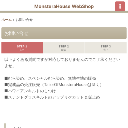
MonsteraHouse WebShop
ホーム
>
お問い合せ
お問い合せ
STEP 1
STEP 2
STEP 3
入力
確認
完了
以下よくある質問ですが対応しておりませんのでご了承ください
ませ。
■むら染め、スペシャルむら染め、無地生地の販売
■完成品の受注販売（TailorOfMonsteraHouseは除く）
■ハワイアンキルトのしつけ
■ステンドグラスキルトのアップリケカット＆仮止め