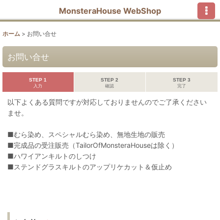
MonsteraHouse WebShop
ホーム
>
お問い合せ
お問い合せ
STEP 1
STEP 2
STEP 3
入力
確認
完了
以下よくある質問ですが対応しておりませんのでご了承ください
ませ。
■むら染め、スペシャルむら染め、無地生地の販売
■完成品の受注販売（TailorOfMonsteraHouseは除く）
■ハワイアンキルトのしつけ
■ステンドグラスキルトのアップリケカット＆仮止め