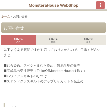
MonsteraHouse WebShop
ホーム
>
お問い合せ
お問い合せ
STEP 1
STEP 2
STEP 3
入力
確認
完了
以下よくある質問ですが対応しておりませんのでご了承ください
ませ。
■むら染め、スペシャルむら染め、無地生地の販売
■完成品の受注販売（TailorOfMonsteraHouseは除く）
■ハワイアンキルトのしつけ
■ステンドグラスキルトのアップリケカット＆仮止め