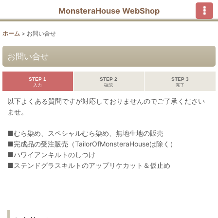
MonsteraHouse WebShop
ホーム
>
お問い合せ
お問い合せ
STEP 1
STEP 2
STEP 3
入力
確認
完了
以下よくある質問ですが対応しておりませんのでご了承ください
ませ。
■むら染め、スペシャルむら染め、無地生地の販売
■完成品の受注販売（TailorOfMonsteraHouseは除く）
■ハワイアンキルトのしつけ
■ステンドグラスキルトのアップリケカット＆仮止め