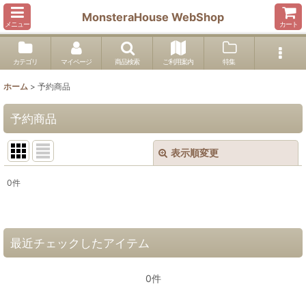
MonsteraHouse WebShop
メニュー
カート
カテゴリ
マイページ
商品検索
ご利用案内
特集
ホーム
>
予約商品
予約商品
表示順変更
閉じる
0
件
表示数
:
並び順
:
最近チェックしたアイテム
絞り込む
0件