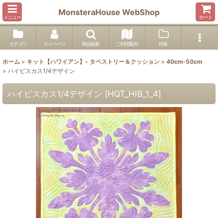
MonsteraHouse WebShop
メニュー
カート
カテゴリ
マイページ
商品検索
ご利用案内
特集
ホーム
>
キット【ハワイアン】- タペストリー＆クッション
>
40cm-50cm
>
ハイビスカス1/4デザイン
ハイビスカス1/4デザイン
[
HQT_HIB_1_4
]