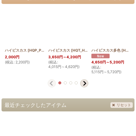
ハイビスカス
[
HQP_PETANKO_HIB
ハイビスカス
]
[
HQT_HIB
]
ハイビスカス多色
[
HQT_HIB_tashoku
2,000
円
3,650
円
～4,200
円
(
税込
:
2,200
円
)
(
税込
:
4,650
円
～5,200
円
4,015
円
～4,620
円
)
(
税込
:
(
5,115
円
～5,720
円
)
最近チェックしたアイテム
リセット