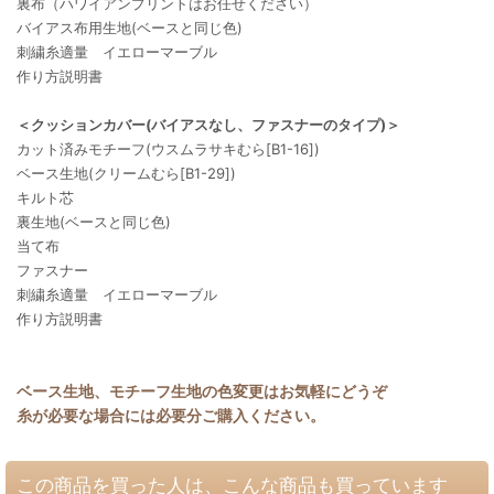
裏布（ハワイアンプリントはお任せください）
バイアス布用生地(ベースと同じ色)
刺繍糸適量 イエローマーブル
作り方説明書
＜クッションカバー(バイアスなし、ファスナーのタイプ)＞
カット済みモチーフ(ウスムラサキむら[B1-16])
ベース生地(クリームむら[B1-29])
キルト芯
裏生地(ベースと同じ色)
当て布
ファスナー
刺繍糸適量 イエローマーブル
作り方説明書
ベース生地、モチーフ生地の色変更はお気軽にどうぞ
糸が必要な場合には必要分ご購入ください。
この商品を買った人は、こんな商品も買っています