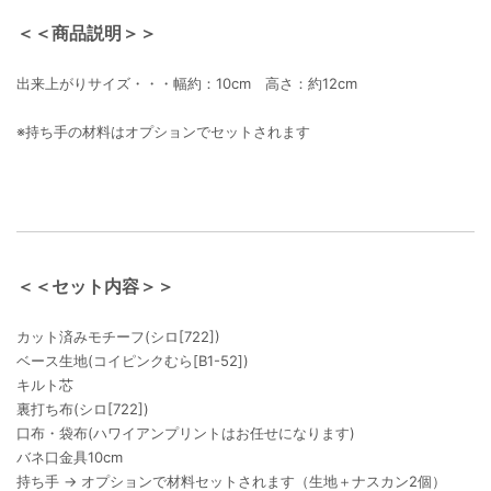
＜＜商品説明＞＞
出来上がりサイズ・・・幅約：10cm 高さ：約12cm
※持ち手の材料はオプションでセットされます
＜＜セット内容＞＞
カット済みモチーフ(シロ[722])
ベース生地(コイピンクむら[B1-52])
キルト芯
裏打ち布(シロ[722])
口布・袋布(ハワイアンプリントはお任せになります)
バネ口金具10cm
持ち手 → オプションで材料セットされます（生地＋ナスカン2個）