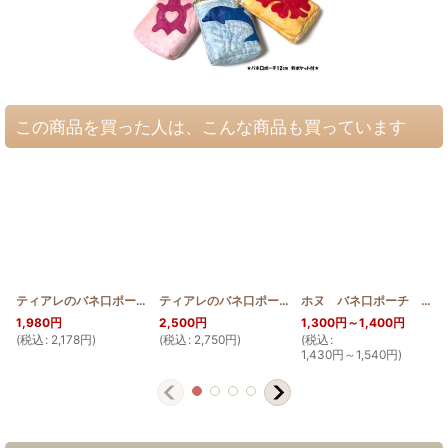
この商品を買った人は、こんな商品も買っています
ティアレのバネ口ポーチ マチ付き 12cm
[
HQBMP12_TIA
ティアレのバネ口ポーチ 外ポケット付 12cm
]
ホヌ バネ口ポーチ 10cm
[
HQ
1,980
円
2,500
円
1,300
円
～1,400
円
(
税込
:
2,178
円
)
(
税込
:
2,750
円
)
(
税込
:
(
1,430
円
～1,540
円
)