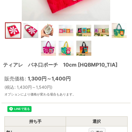
ティアレ バネ口ポーチ 10cm
[
HQBMP10_TIA
]
販売価格
:
1,300
円
～1,400
円
(
税込
:
1,430
円
～1,540
円
)
オプションにより価格が変わる場合もあります。
持ち手
選択