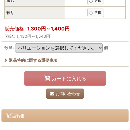
無し
有り
販売価格
:
1,300
円
～1,400
円
(
税込
:
1,430
円
～1,540
円
)
数量
:
個
返品特約に関する重要事項
カートに入れる
お問い合わせ
商品詳細