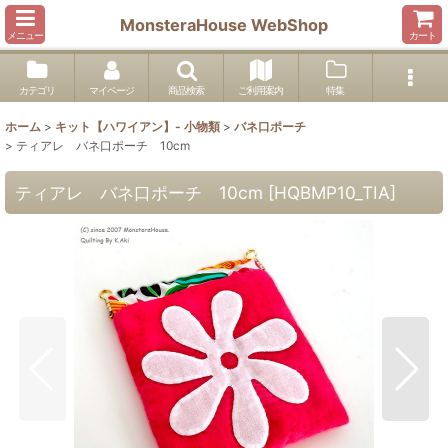
MonsteraHouse WebShop
メニュー
カート
カテゴリ
マイページ
商品検索
ご利用案内
特集
ホーム
>
キット【ハワイアン】- 小物類
>
バネ口ポーチ
>
ティアレ バネ口ポーチ 10cm
ティアレ バネ口ポーチ 10cm
[
HQBMP10_TIA
]