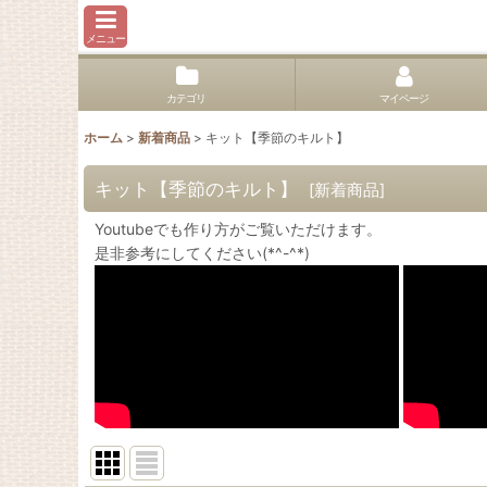
メニュー
カテゴリ
マイページ
ホーム
>
新着商品
>
キット【季節のキルト】
キット【季節のキルト】
[
新着商品
]
Youtubeでも作り方がご覧いただけます。
是非参考にしてください(*^-^*)