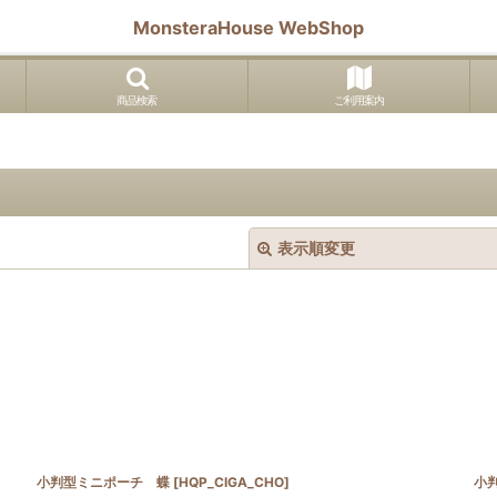
MonsteraHouse WebShop
商品検索
ご利用案内
表示順変更
絞り込む
小判型ミニポーチ 蝶
[
HQP_CIGA_CHO
]
小