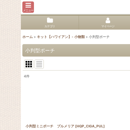
メニュー
カテゴリ
マイページ
ホーム
>
キット【ハワイアン】- 小物類
>
小判型ポーチ
小判型ポーチ
4
件
表示数
:
並び順
:
小判型ミニポーチ プルメリア
[
HQP_CIGA_PUL
]