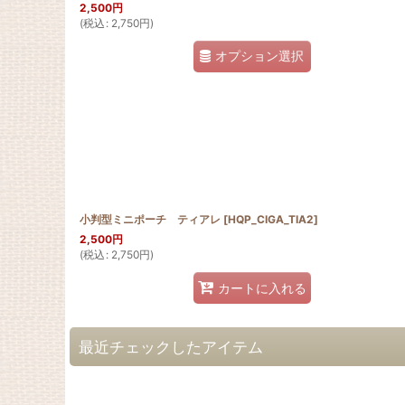
2,500
円
(
税込
:
2,750
円
)
オプション選択
小判型ミニポーチ ティアレ
[
HQP_CIGA_TIA2
]
2,500
円
(
税込
:
2,750
円
)
カートに入れる
最近チェックしたアイテム