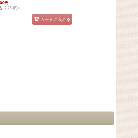
500
円
込
:
2,750
円
)
カートに入れる