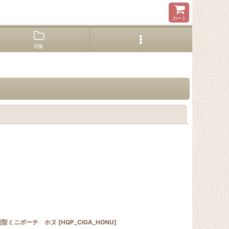
カート
特集
閉じる
判型ミニポーチ ホヌ
[
HQP_CIGA_HONU
]