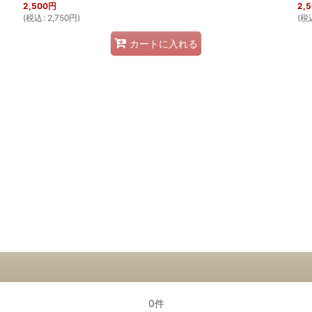
2,500
円
2,
(
税込
:
2,750
円
)
(
税
カートに入れる
0件