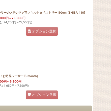
ーサーのステンドグラスキルトタペストリー110cm
]
[
SHISA_110
]
,000
円
～25,000
円
込
:
24,200
円
～27,500
円
)
オプション選択
月：お月見シーサー
]
[
9month
]
500
円
～6,900
円
込
:
4,950
円
～7,590
円
)
オプション選択