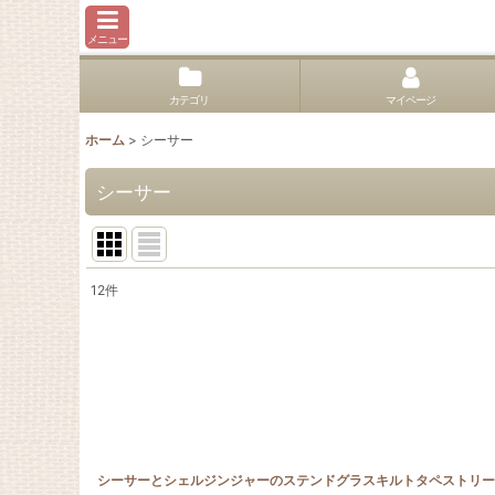
メニュー
カテゴリ
マイページ
ホーム
>
シーサー
シーサー
12
件
表示数
:
並び順
: