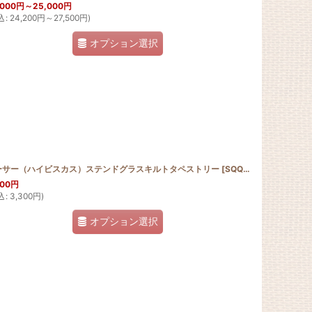
,000
円
～25,000
円
込
:
24,200
円
～27,500
円
)
オプション選択
ーサー（ハイビスカス）ステンドグラスキルトタペストリー
]
[
SQQT30_SHISA_HIB
]
000
円
込
:
3,300
円
)
オプション選択