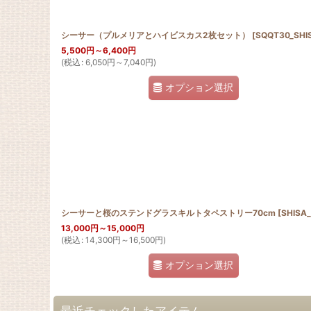
シーサー（プルメリアとハイビスカス2枚セット）
[
SQQT30_SHISA_HIB_PUL
5,500
円
～6,400
円
(
税込
:
6,050
円
～7,040
円
)
オプション選択
シーサーと桜のステンドグラスキルトタペストリー70cm
[
SHISA_CHERR
13,000
円
～15,000
円
(
税込
:
14,300
円
～16,500
円
)
オプション選択
最近チェックしたアイテム