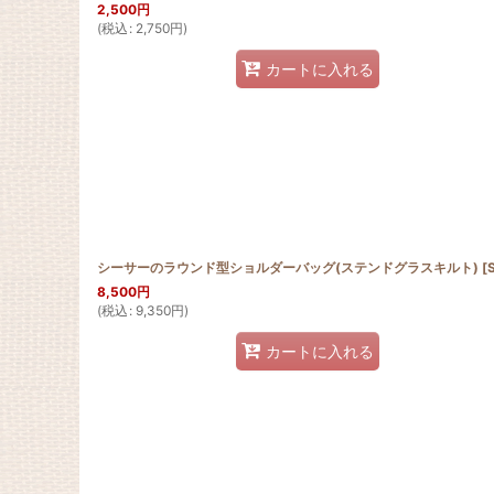
2,500
円
(
税込
:
2,750
円
)
カートに入れる
シーサーのラウンド型ショルダーバッグ(ステンドグラスキルト)
[
SGQRB
8,500
円
(
税込
:
9,350
円
)
カートに入れる