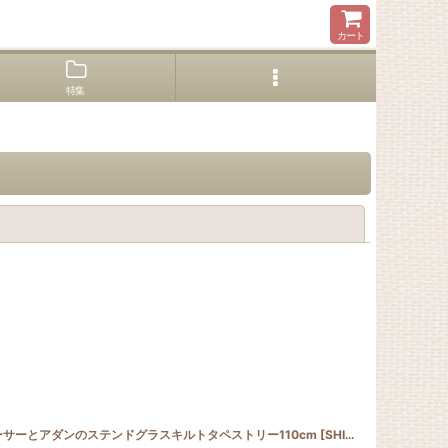
カート
特集
閉じる
ーサーとアダンのステンドグラスキルトタペストリー110cm
[
SGQ_5080_SHISA
]
[
SHISA_ADAN_110
]