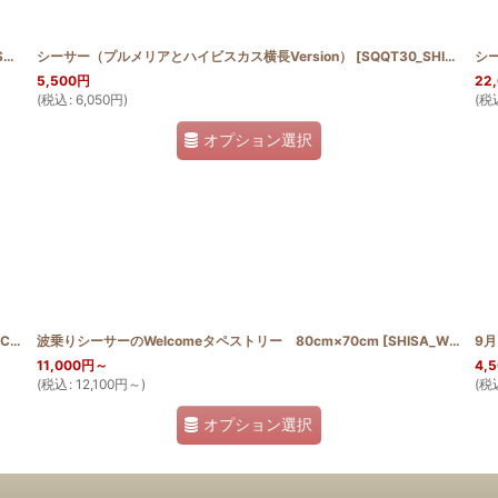
2
シーサー（プルメリアとハイビスカス横長Version）
]
[
SQQT30_SHISA_HIB_PUL
シ
5,500
円
22
(
税込
:
6,050
円
)
(
税
オプション選択
Y70
波乗りシーサーのWelcomeタペストリー 80cm×70cm
]
[
SHISA_WELCOME
9
11,000
円
～
4,
(
税込
:
12,100
円
～
)
(
税
オプション選択