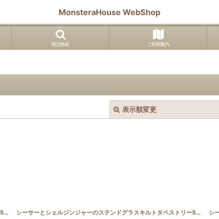
MonsteraHouse WebShop
商品検索
ご利用案内
表示順変更
絞り込む
シーサーとシェルジンジャーのステンドグラスキルトタペストリー50cm×80cm Pattern
[
SGQ_5080_SHISA_Pattern
]
シーサーとシェルジンジャーのステンドグラスキルトタペストリー50cm×80cm
シ