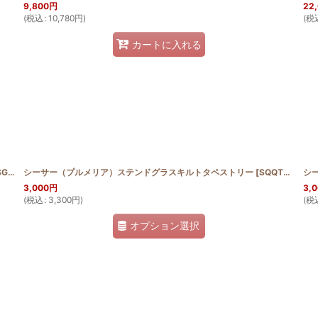
9,800
円
22
(
税込
:
10,780
円
)
(
税
カートに入れる
_SHISA_HIB
シーサー（プルメリア）ステンドグラスキルトタペストリー
]
[
SQQT30_SHISA_PUL
シ
3,000
円
3,
(
税込
:
3,300
円
)
(
税
オプション選択