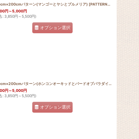
0cm×200cmパターン(マンゴーとヤシとプルメリア)
[
PATTERN_T150_200_HELI_SGIN
]
[
PATTERN_T150_200_MANGO
500
円
～5,000
円
込
:
3,850
円
～5,500
円
)
オプション選択
]
150cm×200cmパターン(ホンコンオーキッドとバードオブパラダイス)
[
PATTERN_T1
500
円
～5,000
円
込
:
3,850
円
～5,500
円
)
オプション選択