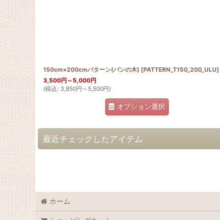
150cm×200cmパターン(パンの木)
[
PATTERN_T150_200_ULU
]
3,500
円
～5,000
円
(
税込
:
3,850
円
～5,500
円
)
オプション選択
最近チェックしたアイテム
ホーム