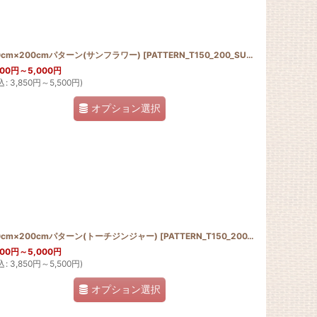
RN_T150_200_PUA
0cm×200cmパターン(サンフラワー)
]
[
PATTERN_T150_200_SUN
]
500
円
～5,000
円
込
:
3,850
円
～5,500
円
)
オプション選択
0cm×200cmパターン(トーチジンジャー)
[
PATTERN_T150_200_Tgin
]
500
円
～5,000
円
込
:
3,850
円
～5,500
円
)
オプション選択