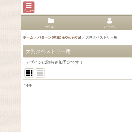
メニュー
カテゴリ
マイページ
ホーム
>
パターン(型紙)＆OrderCut
>
大判タペストリー用
大判タペストリー用
デザインは随時追加予定です！
14
件
表示数
:
並び順
: