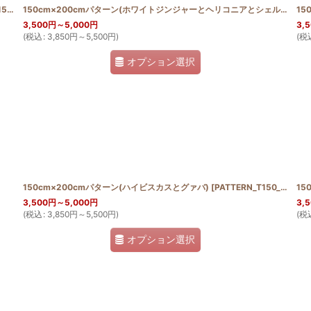
NTH
]
150cm×200cmパターン(ホワイトジンジャーとヘリコニアとシェルジンジャー)
15
3,500
円
～5,000
円
3,
(
税込
:
3,850
円
～5,500
円
)
(
税
オプション選択
150cm×200cmパターン(ハイビスカスとグァバ)
[
PATTERN_T150_200_HIB_GUA
3,500
円
～5,000
円
3,
(
税込
:
3,850
円
～5,500
円
)
(
税
オプション選択