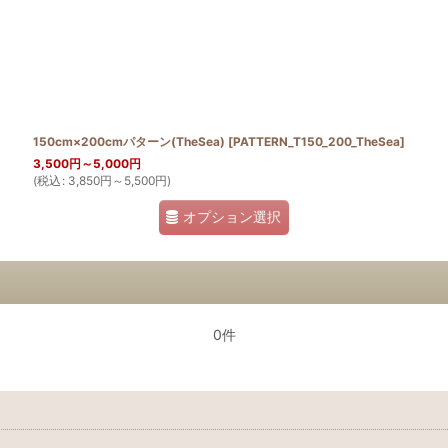
150cm×200cmパターン(TheSea)
[
PATTERN_T150_200_TheSea
]
3,500
円
～5,000
円
(
税込
:
3,850
円
～5,500
円
)
オプション選択
0件