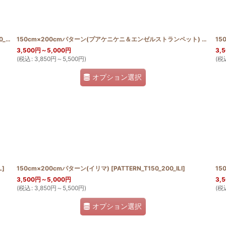
MON
150cm×200cmパターン(プアケニケニ＆エンゼルストランペット)
]
[
PATTE
15
3,500
円
～5,000
円
3,
(
税込
:
3,850
円
～5,500
円
)
(
税
オプション選択
L
]
150cm×200cmパターン(イリマ)
[
PATTERN_T150_200_ILI
]
15
3,500
円
～5,000
円
3,
(
税込
:
3,850
円
～5,500
円
)
(
税
オプション選択