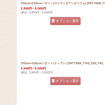
150cm×200cmパターン(ロケラニ＆アンセリウム)
[
PATTERN_T150_200_LO_A
3,500
円
～5,000
円
(
税込
:
3,850
円
～5,500
円
)
オプション選択
150cm×200cmパターン(ティアレ)
[
PATTERN_T150_200_TIA
]
3,500
円
～5,000
円
(
税込
:
3,850
円
～5,500
円
)
オプション選択