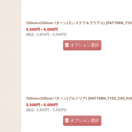
150cm×200cmパターン(モンステラ＆ラウアエ)
[
PATTERN_T150_200_
3,500
円
～5,000
円
(
税込
:
3,850
円
～5,500
円
)
オプション選択
150cm×200cmパターン(プルメリア)
[
PATTERN_T150_200_PU
3,500
円
～5,000
円
(
税込
:
3,850
円
～5,500
円
)
オプション選択