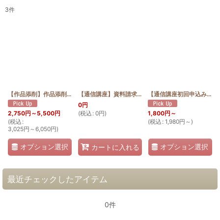
3
件
表示数
:
並び順
:
絞り込む
【作品添削】作品添削オプション申込
[
SakuhinTensaku_option
【通信講座】資料請求用
[
TUSHIN2024_Panf
]
]
【通信講座初回申込み専用】エンゼルストランペットの30cmタペストリー
0
円
(
税込
:
0
円
)
2,750
円
～5,500
円
1,800
円
～
(
税込
:
(
税込
:
1,980
円
～
)
3,025
円
～6,050
円
)
オプション選択
オプション選択
カートに入れる
最近チェックしたアイテム
0件