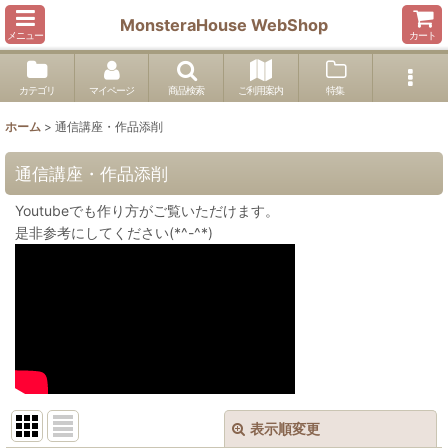
MonsteraHouse WebShop
メニュー
カート
カテゴリ
マイページ
商品検索
ご利用案内
特集
ホーム
>
通信講座・作品添削
通信講座・作品添削
Youtubeでも作り方がご覧いただけます。
是非参考にしてください(*^-^*)
表示順変更
閉じる