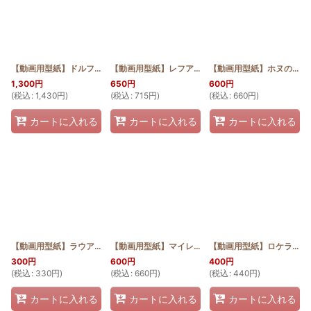
【動画用型紙】ドルフィンのバケツトート
[
HQB_BTOTE_DOL_Pattern
【動画用型紙】レフアのバケツトート
[
HQB_BTOTE_
]
【動画用型紙】ホヌのワイヤー口金ポーチ18cm
1,300
円
650
円
600
円
(
税込
:
1,430
円
)
(
税込
:
715
円
)
(
税込
:
660
円
)
カートに入れる
カートに入れる
カートに入れる
【動画用型紙】ラウアエとティアレのワイヤー口金ポーチ12cm
【動画用型紙】マイレとプルメリアのソーイングケース
[
HQWP12_TIA_
【動画用型紙】ロケラニとマイレのソーイングケース
300
円
600
円
400
円
(
税込
:
330
円
)
(
税込
:
660
円
)
(
税込
:
440
円
)
カートに入れる
カートに入れる
カートに入れる