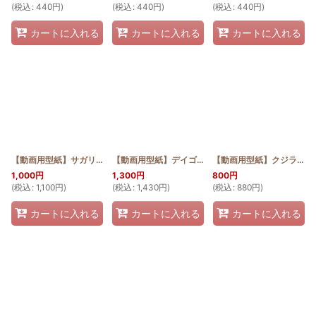
(
税込
:
440
円
)
(
税込
:
440
円
)
(
税込
:
440
円
)
カートに入れる
カートに入れる
カートに入れる
【動画用型紙】サガリバナのファスナー付き長財布
【動画用型紙】デイゴのタウンバッグ(スクロールデザイン)
[
HQW2_SAGA_Pattern
【動画用型紙】クジラのバニティポーチ
]
1,000
円
1,300
円
800
円
(
税込
:
1,100
円
)
(
税込
:
1,430
円
)
(
税込
:
880
円
)
カートに入れる
カートに入れる
カートに入れる