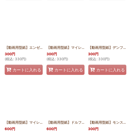
【動画用型紙】エンゼルストランペットのラウンドポーチ
【動画用型紙】マイレとティアレの裁ちばさみケース
[
HQP_M_ANG_Patte
【動画用型紙】デンファレのロールペーパーカバー
300
円
300
円
300
円
(
税込
:
330
円
)
(
税込
:
330
円
)
(
税込
:
330
円
)
カートに入れる
カートに入れる
カートに入れる
【動画用型紙】マイレとティアレのおっきめキャラメルポーチ
【動画用型紙】ドルフィンのおっきめキャラメルポーチ
[
HQKP_TIA_Pat
【動画用型紙】モンステラのおっきめキャラメルポーチ
600
円
600
円
300
円