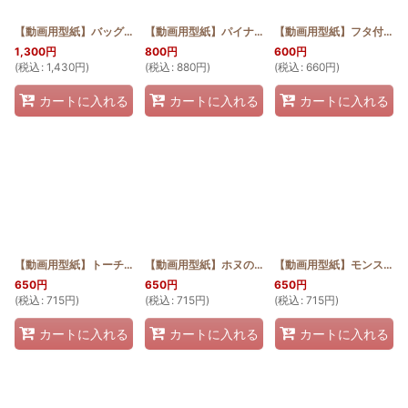
【動画用型紙】バッグインバッグ外ポケット有 ハイビスカスとプルメリア
【動画用型紙】パイナップルのマルチケース
[
HQ_MUL
【動画用型紙】フタ付簡単ミニポーチ サガリバナ
[
HQ
1,300
円
800
円
600
円
(
税込
:
1,430
円
)
(
税込
:
880
円
)
(
税込
:
660
円
)
カートに入れる
カートに入れる
カートに入れる
【動画用型紙】トーチジンジャーのミニトート
[
HQB_MINI_TGIN_Pattern
【動画用型紙】ホヌのA4トート
[
HQB_TOTE_HONU_
]
【動画用型紙】モンステラのラウンドバッグミニ
650
円
650
円
650
円
(
税込
:
715
円
)
(
税込
:
715
円
)
(
税込
:
715
円
)
カートに入れる
カートに入れる
カートに入れる