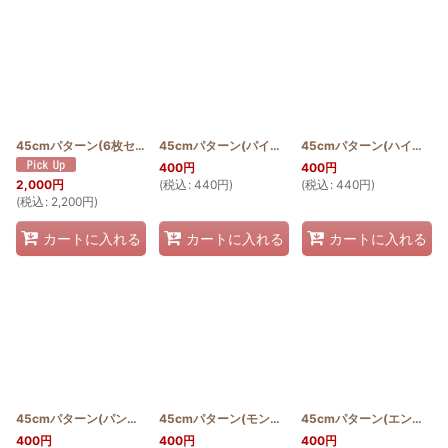
並び順
:
絞り込む
45cmパターン(6枚セット)
[
PATTERN_T45_6pieces
45cmパターン(パイナップル)
]
[
PATTERN_T45_PINE
45cmパターン(ハイビスカス)
400
円
400
円
(
税込
:
440
円
)
(
税込
:
440
円
)
2,000
円
(
税込
:
2,200
円
)
カートに入れる
カートに入れる
カートに入れる
45cmパターン(パンの木)
[
PATTERN_T45_ULU
45cmパターン(モンステラ)
]
[
PATTERN_T45_MON
45cmパターン(エンゼルストランペット)
]
400
円
400
円
400
円