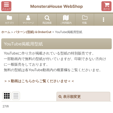
MonsteraHouse WebShop
メニュー
カート
カテゴリ
マイページ
商品検索
ご利用案内
特集
ホーム
>
パターン(型紙)＆OrderCut
>
YouTube掲載用型紙
YouTube掲載用型紙
YouTubeに作り方が掲載されている型紙の特別販売です。
一部動画内で無料の型紙が付いていますが、印刷できない方向け
に一般販売をしております。
無料の型紙は各YouTube動画内の概要欄をご覧くださいませ。
＞＞動画はこちらからご覧くださいませ＜＜
表示順変更
閉じる
27
件
表示数
: