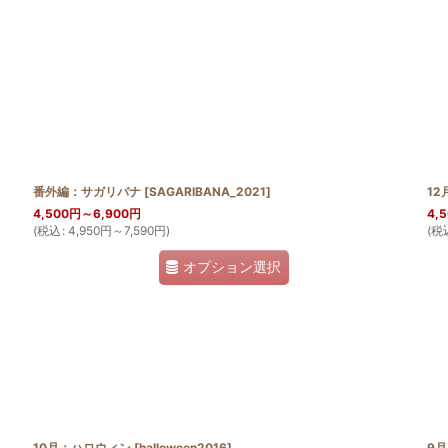
絞り込む
番外編：サガリバナ
[
SAGARIBANA_2021
]
1
4,500
円
～6,900
円
4,
(
税込
:
4,950
円
～7,590
円
)
(
税
オプション選択
10月：ハロウィン
[
halloween2016
]
9