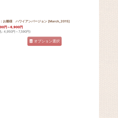
月：お雛様 ハワイアンバージョン
[
March_2015
]
500
円
～6,900
円
込
:
4,950
円
～7,590
円
)
オプション選択