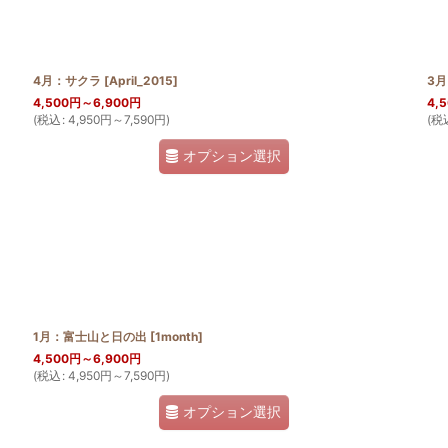
4月：サクラ
[
April_2015
]
3
4,500
円
～6,900
円
4,
(
税込
:
4,950
円
～7,590
円
)
(
税
オプション選択
1月：富士山と日の出
[
1month
]
4,500
円
～6,900
円
(
税込
:
4,950
円
～7,590
円
)
オプション選択