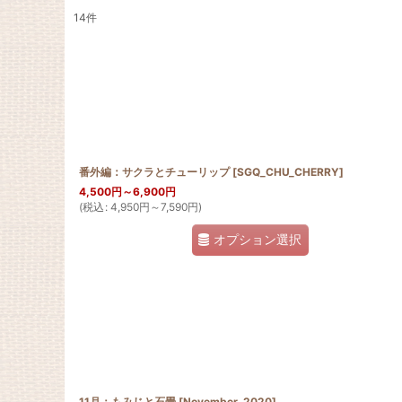
14
件
表示数
:
並び順
:
番外編：サクラとチューリップ
[
SGQ_CHU_CHERRY
]
4,500
円
～6,900
円
(
税込
:
4,950
円
～7,590
円
)
オプション選択
11月：もみじと石畳
[
November_2020
]