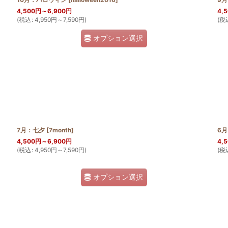
4,500
円
～6,900
円
4,
(
税込
:
4,950
円
～7,590
円
)
(
税
オプション選択
7月：七夕
[
7month
]
6
4,500
円
～6,900
円
4,
(
税込
:
4,950
円
～7,590
円
)
(
税
オプション選択