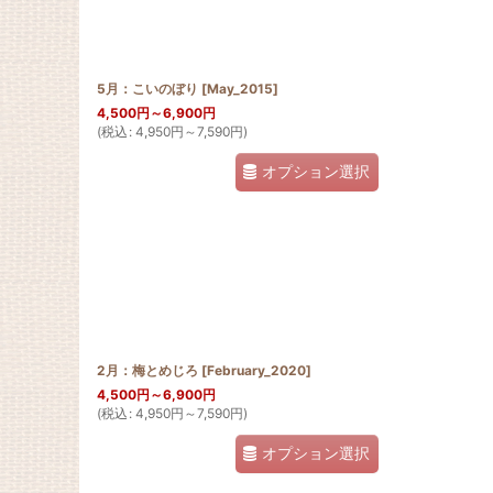
5月：こいのぼり
[
May_2015
]
4,500
円
～6,900
円
(
税込
:
4,950
円
～7,590
円
)
オプション選択
2月：梅とめじろ
[
February_2020
]
4,500
円
～6,900
円
(
税込
:
4,950
円
～7,590
円
)
オプション選択