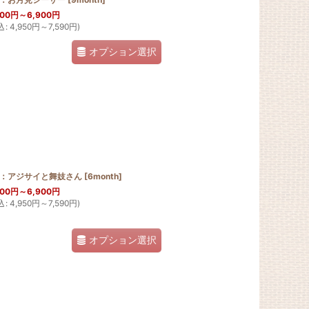
500
円
～6,900
円
込
:
4,950
円
～7,590
円
)
オプション選択
月：アジサイと舞妓さん
[
6month
]
500
円
～6,900
円
込
:
4,950
円
～7,590
円
)
オプション選択