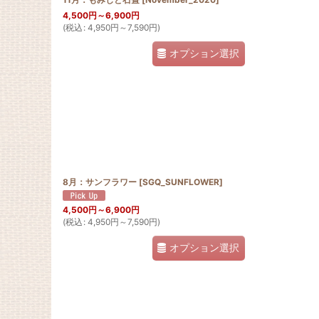
4,500
円
～6,900
円
(
税込
:
4,950
円
～7,590
円
)
オプション選択
8月：サンフラワー
[
SGQ_SUNFLOWER
]
4,500
円
～6,900
円
(
税込
:
4,950
円
～7,590
円
)
オプション選択