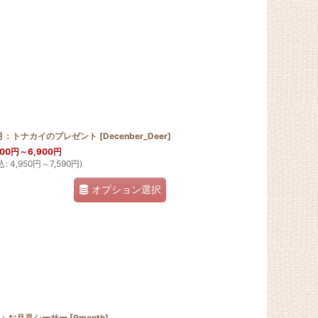
2月：トナカイのプレゼント
[
Decenber_Deer
]
500
円
～6,900
円
込
:
4,950
円
～7,590
円
)
オプション選択
月：お月見シーサー
[
9month
]