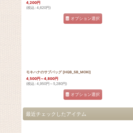
4,200
円
(
税込
:
4,620
円
)
オプション選択
モキハナのサブバッグ
[
HQB_SB_MOKI
]
4,500
円
～4,800
円
(
税込
:
4,950
円
～5,280
円
)
オプション選択
最近チェックしたアイテム