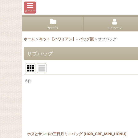
メニュー
カテゴリ
マイページ
ホーム
>
キット【ハワイアン】- バッグ類
>
サブバッグ
サブバッグ
6
件
表示数
:
並び順
:
ホヌとサンゴの三日月ミニバッグ
[
HQB_CRE_MINI_HONU
]