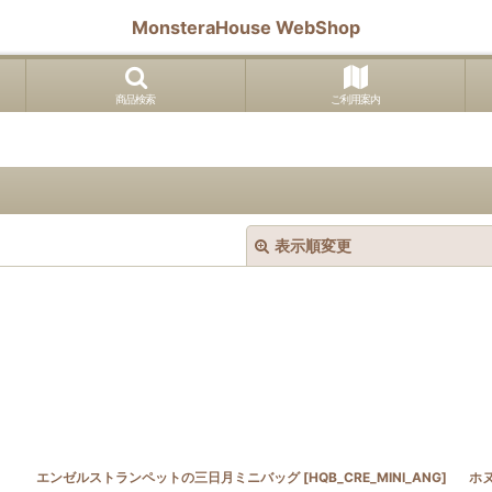
MonsteraHouse WebShop
商品検索
ご利用案内
表示順変更
絞り込む
エンゼルストランペットの三日月ミニバッグ
[
HQB_CRE_MINI_ANG
]
ホ