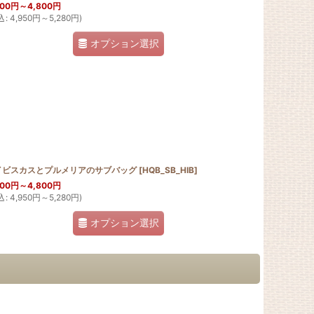
500
円
～4,800
円
込
:
4,950
円
～5,280
円
)
オプション選択
イビスカスとプルメリアのサブバッグ
[
HQB_SB_HIB
]
500
円
～4,800
円
込
:
4,950
円
～5,280
円
)
オプション選択