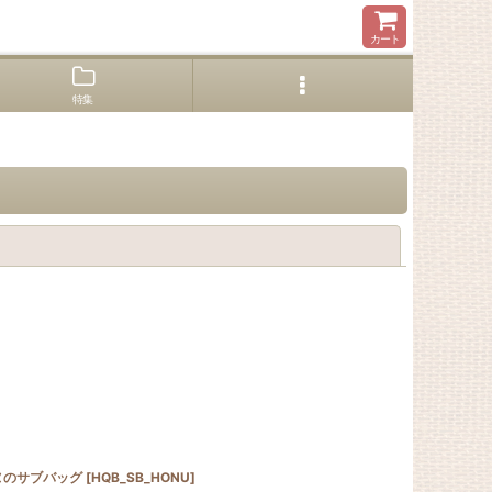
カート
特集
閉じる
ヌのサブバッグ
[
HQB_SB_HONU
]