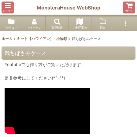
MonsteraHouse WebShop
メニュー
カート
カテゴリ
マイページ
商品検索
ご利用案内
特集
ホーム
>
キット【ハワイアン】- 小物類
>
裁ちばさみケース
裁ちばさみケース
Youtubeでも作り方がご覧いただけます。
是非参考にしてください(*^-^*)