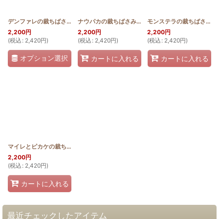
デンファレの裁ちばさみケース
[
HQSCI_DEN
]
ナウパカの裁ちばさみケース
[
HQSCI_NAU
]
モンステラの裁ちばさみケース
2,200
円
2,200
円
2,200
円
(
税込
:
2,420
円
)
(
税込
:
2,420
円
)
(
税込
:
2,420
円
)
オプション選択
カートに入れる
カートに入れる
マイレとピカケの裁ちばさみケース
[
HQSCI_MAI
]
2,200
円
(
税込
:
2,420
円
)
カートに入れる
最近チェックしたアイテム