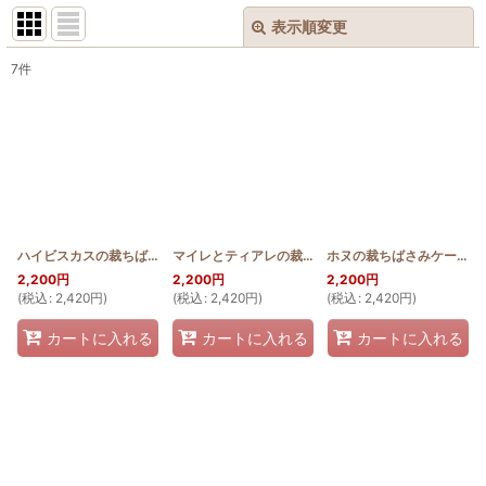
表示順変更
閉じる
7
件
表示数
:
並び順
:
絞り込む
ハイビスカスの裁ちばさみケース
[
HQSCI_HIB
]
マイレとティアレの裁ちばさみケース
[
HQSCI_MAI_
ホヌの裁ちばさみケース
[
2,200
円
2,200
円
2,200
円
(
税込
:
2,420
円
)
(
税込
:
2,420
円
)
(
税込
:
2,420
円
)
カートに入れる
カートに入れる
カートに入れる