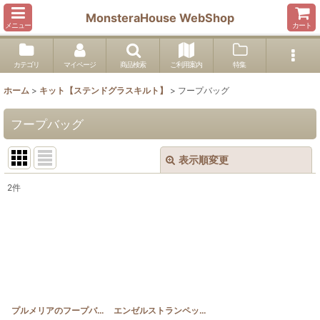
MonsteraHouse WebShop
メニュー
カート
カテゴリ
マイページ
商品検索
ご利用案内
特集
ホーム
>
キット【ステンドグラスキルト】
>
フープバッグ
フープバッグ
表示順変更
閉じる
2
件
表示数
:
並び順
:
絞り込む
プルメリアのフープバッグ
[
SGQFP_PLU
]
エンゼルストランペットのフープバッグ
[
SGQFP_A