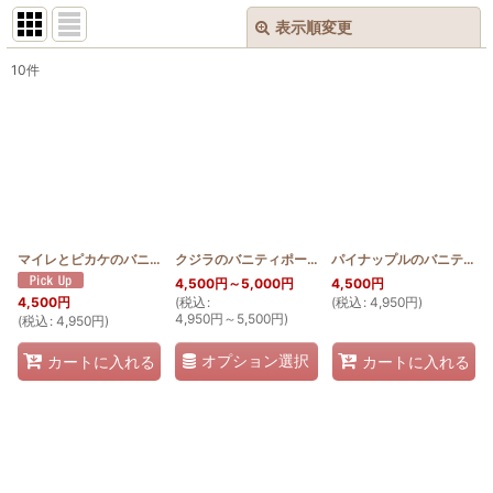
表示順変更
閉じる
10
件
表示数
:
並び順
:
絞り込む
マイレとピカケのバニティポーチ
[
HQP_V_MAI_PIKAKE
クジラのバニティポーチ
[
HQP_V_KOHO
]
]
パイナップルのバニティポーチ
4,500
円
～5,000
円
4,500
円
(
税込
:
(
税込
:
4,950
円
)
4,500
円
4,950
円
～5,500
円
)
(
税込
:
4,950
円
)
オプション選択
カートに入れる
カートに入れる