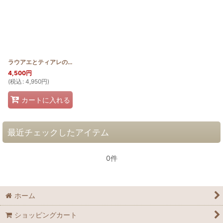
ラウアエとティアレのバニティポーチ
[
HQP_V_TIA
]
4,500
円
(
税込
:
4,950
円
)
カートに入れる
最近チェックしたアイテム
0件
ホーム
ショッピングカート