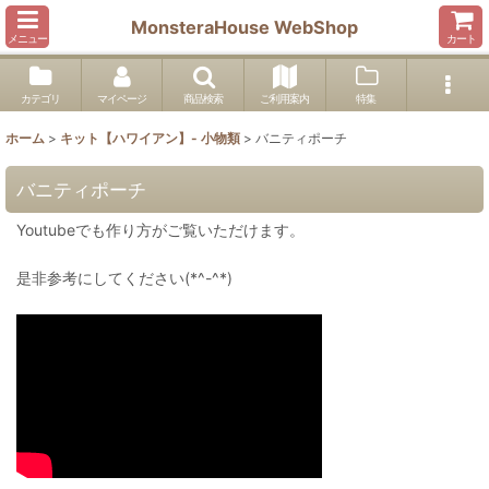
MonsteraHouse WebShop
メニュー
カート
カテゴリ
マイページ
商品検索
ご利用案内
特集
ホーム
>
キット【ハワイアン】- 小物類
>
バニティポーチ
バニティポーチ
Youtubeでも作り方がご覧いただけます。
是非参考にしてください(*^-^*)