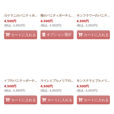
ロケラニのバニティポーチ
桜のバニティポーチ
[
HQP_V_LO
]
[
HQP_V_SAKURA
]
サンフラワーのバニティポーチ
4,500
円
4,500
円
4,500
円
(
税込
:
4,950
円
)
(
税込
:
4,950
円
)
(
税込
:
4,950
円
)
オプション選択
カートに入れる
カートに入れる
イプのバニティポーチ
[
HQP_V_IPU
]
マイレとプルメリアのバニティポーチ
[
HQP_V_MAI_
モンステラとプルメリアのバニティポーチ
4,500
円
4,500
円
4,500
円
(
税込
:
4,950
円
)
(
税込
:
4,950
円
)
(
税込
:
4,950
円
)
カートに入れる
カートに入れる
カートに入れる