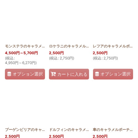
モンステラのキャラメルポーチ薄型おっきめ
[
2WAY_PB_MON
ロケラニのキャラメルポーチ 薄型
[
]
HQKP_USU_LO
レフアのキャラメルポーチ 薄型
4,500
円
～5,700
円
2,500
円
2,500
円
(
税込
:
(
税込
:
2,750
円
)
(
税込
:
2,750
円
)
4,950
円
～6,270
円
)
オプション選択
オプション選択
カートに入れる
ブーゲンビリアのキャラメルポーチ 薄型
[
HQKP_USU_BU
ドルフィンのキャラメルポーチ 薄型
]
[
HQKP_USU_
車のキャラメルポーチ 薄型
2,500
円
2,500
円
2,500
円