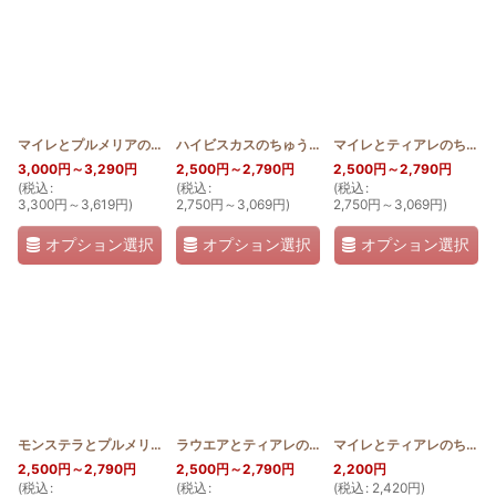
マイレとプルメリアのおっきめキャラメルポーチ
ハイビスカスのちゅうくらいなキャラメルポーチ
[
HQKP_PUL
]
マイレとティアレのちゅうくらいなキャラメルポーチ
[
HQ
3,000
円
～3,290
円
2,500
円
～2,790
円
2,500
円
～2,790
円
(
税込
:
(
税込
:
(
税込
:
3,300
円
～3,619
円
)
2,750
円
～3,069
円
)
2,750
円
～3,069
円
)
オプション選択
オプション選択
オプション選択
モンステラとプルメリアのちゅうくらいなキャラメルポーチ
ラウエアとティアレのちゅうくらいなキャラメルポーチ
[
HQKP_MON
]
マイレとティアレのちっちゃめキャラメルポーチ
2,500
円
～2,790
円
2,500
円
～2,790
円
2,200
円
(
税込
:
(
税込
:
(
税込
:
2,420
円
)