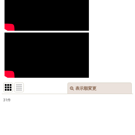
表示順変更
閉じる
31
件
表示数
:
並び順
: