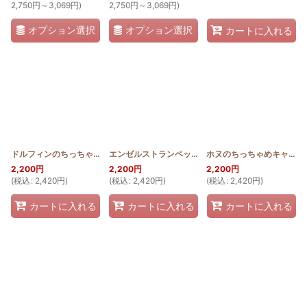
2,750
円
～3,069
円
)
2,750
円
～3,069
円
)
オプション選択
オプション選択
カートに入れる
ドルフィンのちっちゃめキャラメルポーチ
[
HQKP_MINI_DOL
エンゼルストランペットのちっちゃめキャラメルポーチ
]
ホヌのちっちゃめキャラメルポーチ
2,200
円
2,200
円
2,200
円
(
税込
:
2,420
円
)
(
税込
:
2,420
円
)
(
税込
:
2,420
円
)
カートに入れる
カートに入れる
カートに入れる