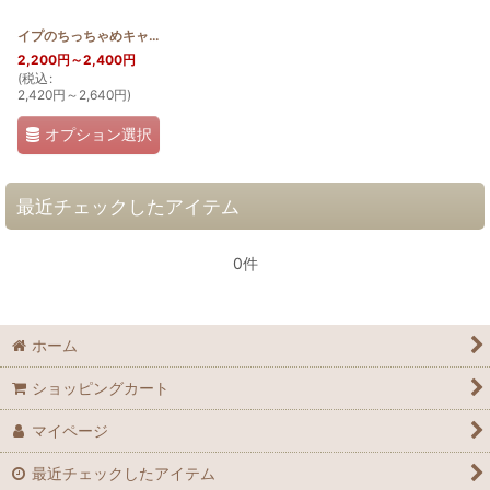
イプのちっちゃめキャラメルポーチ
[
HQKP_MINI_IPU
]
2,200
円
～2,400
円
(
税込
:
2,420
円
～2,640
円
)
オプション選択
最近チェックしたアイテム
0件
ホーム
ショッピングカート
マイページ
最近チェックしたアイテム