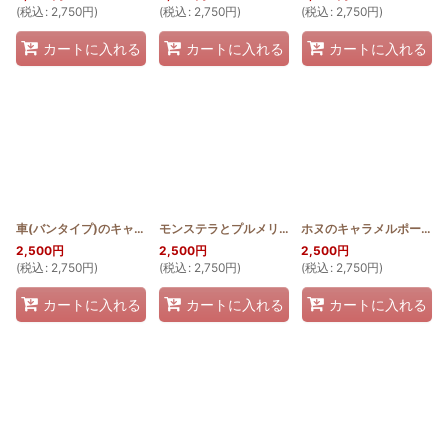
(
税込
:
2,750
円
)
(
税込
:
2,750
円
)
(
税込
:
2,750
円
)
カートに入れる
カートに入れる
カートに入れる
車(バンタイプ)のキャラメルポーチ 薄型
[
HQKP_USU_BAN
モンステラとプルメリアのキャラメルポーチ 薄型
]
ホヌのキャラメルポーチ 薄型
[
2,500
円
2,500
円
2,500
円
(
税込
:
2,750
円
)
(
税込
:
2,750
円
)
(
税込
:
2,750
円
)
カートに入れる
カートに入れる
カートに入れる