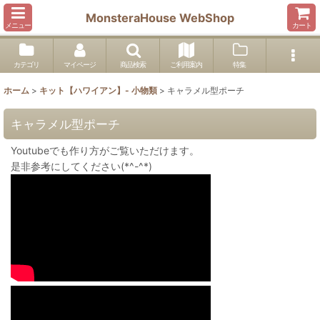
MonsteraHouse WebShop
メニュー
カート
カテゴリ
マイページ
商品検索
ご利用案内
特集
ホーム
>
キット【ハワイアン】- 小物類
>
キャラメル型ポーチ
キャラメル型ポーチ
Youtubeでも作り方がご覧いただけます。
是非参考にしてください(*^-^*)