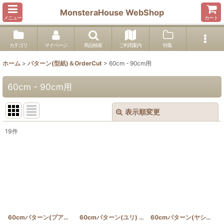
MonsteraHouse WebShop
メニュー
カート
カテゴリ
マイページ
商品検索
ご利用案内
特集
ホーム
>
パターン(型紙)＆OrderCut
>
60cm - 90cm用
60cm - 90cm用
表示順変更
閉じる
19
件
表示数
:
並び順
:
絞り込む
60cmパターン(プアケニケニ)
60cmパターン(ユリ)
[
PATTERN_T60_PUA
[
PATTERN_T60_LILY
]
]
60cmパターン(ヤシとプルメリア)