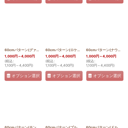
60cmパターン(グァバ)
[
PATTERN_T60_GUA
]
60cmパターン(ロケラニ)
[
PATTERN_T60_LO
]
60cmパターン(ナウパカ)
1,000
円
～4,000
円
1,000
円
～4,000
円
1,000
円
～4,000
円
(
税込
:
(
税込
:
(
税込
:
1,100
円
～4,400
円
)
1,100
円
～4,400
円
)
1,100
円
～4,400
円
)
オプション選択
オプション選択
オプション選択
60cmパターン(モンステラ)
[
PATTERN_T60_MON
60cmパターン(プルメリア)
]
[
PATTERN_T60_PLU
60cmパターン(ドルフィン＆ホヌ)
]