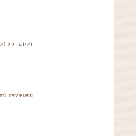
51】クリーム
[
751
]
01】ヤマブキ
[
801
]