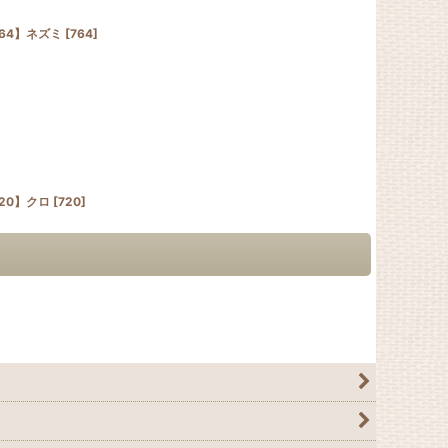
64】ネズミ
[
764
]
20】クロ
[
720
]