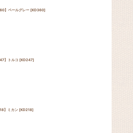
360】ペールグレー
[
KD360
]
47】トルコ
[
KD247
]
18】ミカン
[
KD218
]