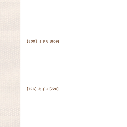
【809】ミドリ
[
809
]
【726】キイロ
[
726
]