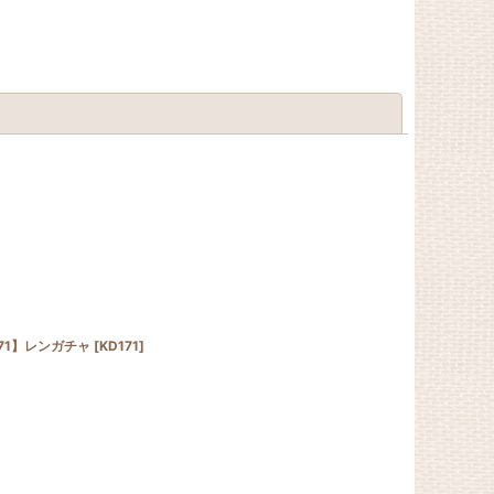
閉じる
71】レンガチャ
[
KD171
]