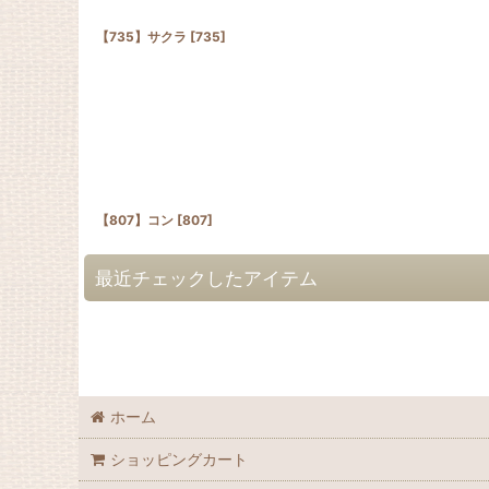
【735】サクラ
[
735
]
【807】コン
[
807
]
最近チェックしたアイテム
ホーム
ショッピングカート