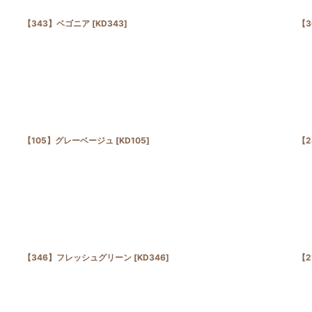
【343】ベゴニア
[
KD343
]
【
【105】グレーベージュ
[
KD105
]
【2
【346】フレッシュグリーン
[
KD346
]
【2