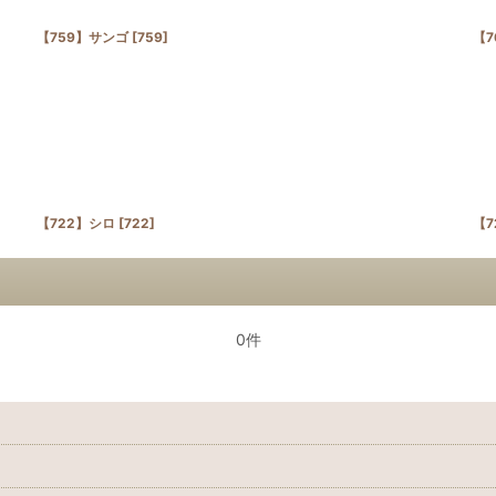
【759】サンゴ
[
759
]
【7
【722】シロ
[
722
]
【7
0件