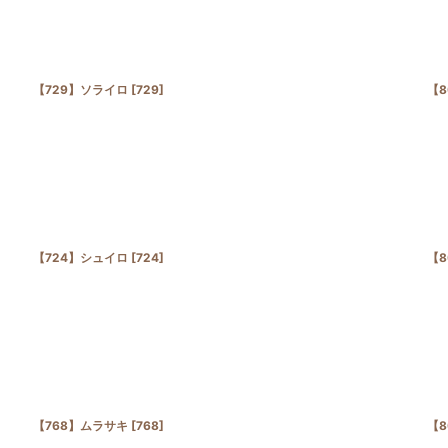
【729】ソライロ
[
729
]
【8
【724】シュイロ
[
724
]
【8
【768】ムラサキ
[
768
]
【8