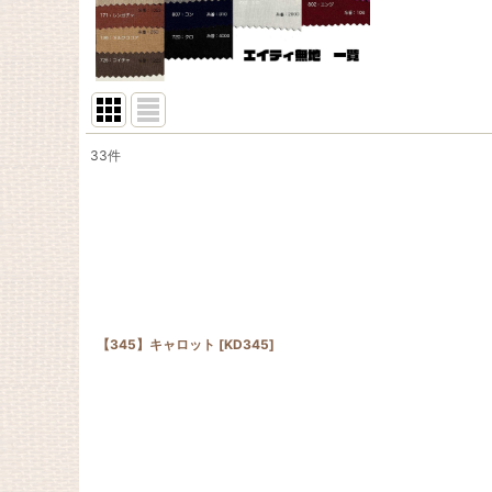
33
件
表示数
:
並び順
:
【345】キャロット
[
KD345
]