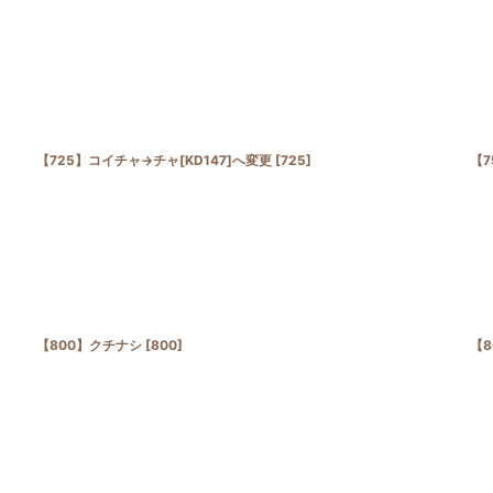
【725】コイチャ→チャ[KD147]へ変更
[
725
]
【7
【800】クチナシ
[
800
]
【8