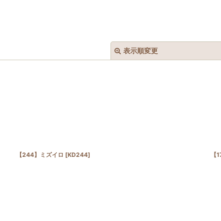
表示順変更
絞り込む
【244】ミズイロ
[
KD244
]
【1