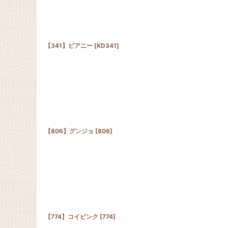
【341】ピアニー
[
KD341
]
【806】グンジョ
[
806
]
【774】コイピンク
[
774
]