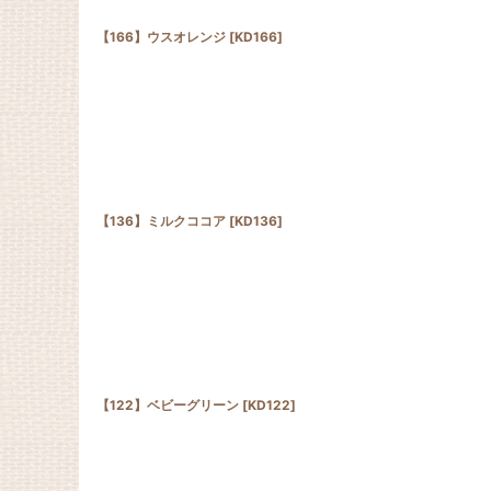
【166】ウスオレンジ
[
KD166
]
【136】ミルクココア
[
KD136
]
【122】ベビーグリーン
[
KD122
]