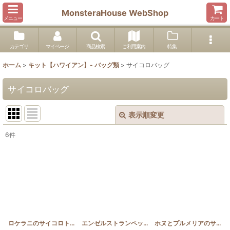
MonsteraHouse WebShop
メニュー
カート
カテゴリ
マイページ
商品検索
ご利用案内
特集
ホーム
>
キット【ハワイアン】- バッグ類
>
サイコロバッグ
サイコロバッグ
表示順変更
閉じる
6
件
表示数
:
並び順
:
絞り込む
ロケラニのサイコロトートバッグ
[
HQSAIB_LOKE
エンゼルストランペットのサイコロトートバッグ(バイカラー仕立て)
]
ホヌとプルメリアのサイコロトートバッグ