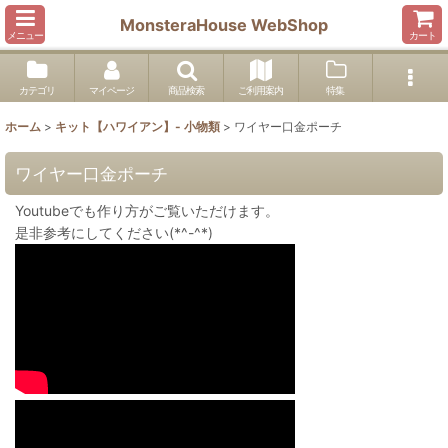
MonsteraHouse WebShop
メニュー
カート
カテゴリ
マイページ
商品検索
ご利用案内
特集
ホーム
>
キット【ハワイアン】- 小物類
>
ワイヤー口金ポーチ
ワイヤー口金ポーチ
Youtubeでも作り方がご覧いただけます。
是非参考にしてください(*^-^*)