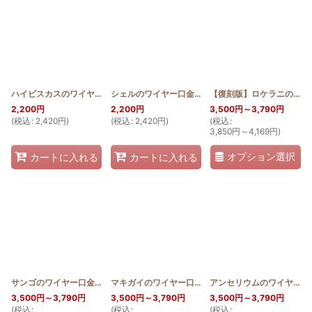
ハイビスカスのワイヤー口金ポーチ10cm
[
HQWP_HIB_10
シェルのワイヤー口金ポーチ10cm
]
[
HQWP_ANTH_1
【復刻版】ロケラニのワイヤー口金ポーチ18cm
2,200
円
2,200
円
3,500
円
～3,790
円
(
税込
:
2,420
円
)
(
税込
:
2,420
円
)
(
税込
:
3,850
円
～4,169
円
)
オプション選択
カートに入れる
カートに入れる
サンゴのワイヤー口金ポーチ18cm
[
HQWP_CO
]
マキガイのワイヤー口金ポーチ18cm
[
HQWP_SHEL
アンセリウムのワイヤー口金ポーチ18cm
3,500
円
～3,790
円
3,500
円
～3,790
円
3,500
円
～3,790
円
(
税込
:
(
税込
:
(
税込
: