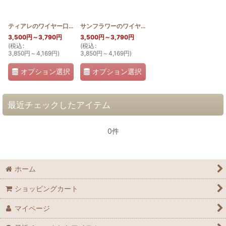
ティアレのワイヤー口金ポーチ18cm
[
HQWP_TIA
サンフラワーのワイヤー口金ポーチ18cm
]
[
HQWP_S
3,500
円
～3,790
円
3,500
円
～3,790
円
(
税込
:
(
税込
:
3,850
円
～4,169
円
)
3,850
円
～4,169
円
)
オプション選択
オプション選択
最近チェックしたアイテム
0件
ホーム
ショッピングカート
マイページ