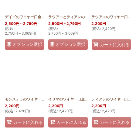
絞り込む
デイゴのワイヤー口金ポーチ12cm
[
HQWP12_DEIGO
ラウアエとティアレのワイヤー口金ポーチ12cm
]
ラウアエのワイヤー口金ポーチ10cm
[
HQ
2,500
円
～2,790
円
2,500
円
～2,790
円
2,200
円
(
税込
:
(
税込
:
(
税込
:
2,420
円
)
2,750
円
～3,069
円
)
2,750
円
～3,069
円
)
オプション選択
オプション選択
カートに入れる
モンステラのワイヤー口金ポーチ10cm
[
HQWP_MON_10
イリマのワイヤー口金ポーチ10cm
]
[
HQWP_ILI_10
ティアレのワイヤー口金ポーチ10cm
]
2,200
円
2,200
円
2,200
円
(
税込
:
2,420
円
)
(
税込
:
2,420
円
)
(
税込
:
2,420
円
)
カートに入れる
カートに入れる
カートに入れる