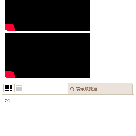
表示順変更
閉じる
17
件
表示数
:
並び順
: