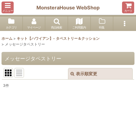
MonsteraHouse WebShop
メニュー
カート
カテゴリ
マイページ
商品検索
ご利用案内
特集
ホーム
>
キット【ハワイアン】- タペストリー＆クッション
>
メッセージタペストリー
メッセージタペストリー
表示順変更
閉じる
3
件
表示数
:
並び順
:
絞り込む