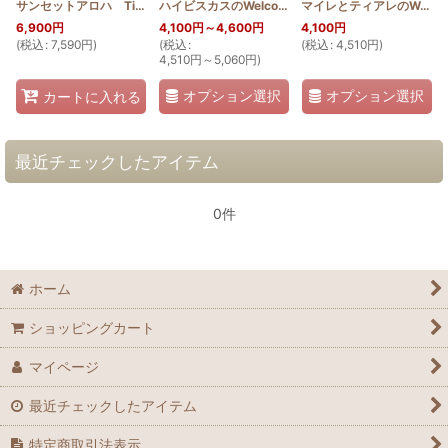
サンセットアロハ TinFabric 夕焼け
[
SunSetAloha_TinFabric
ハイビスカスのWelcomeタペストリー
]
[
HQT40_HIB
マイレとティアレのWeddingタペストリー
]
6,900
円
4,100
円
～4,600
円
4,100
円
(
税込
:
7,590
円
)
(
税込
:
(
税込
:
4,510
円
)
4,510
円
～5,060
円
)
オプション選択
オプション選択
カートに入れる
最近チェックしたアイテム
0件
ホーム
ショッピングカート
マイページ
最近チェックしたアイテム
特定商取引法表示