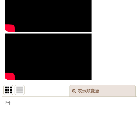
表示順変更
閉じる
12
件
表示数
:
並び順
: