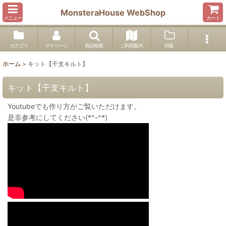
MonsteraHouse WebShop
メニュー
カート
カテゴリ
マイページ
商品検索
ご利用案内
特集
ホーム
>
キット【干支キルト】
キット【干支キルト】
Youtubeでも作り方がご覧いただけます。
是非参考にしてください(*^-^*)