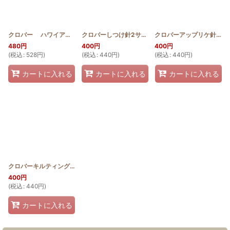
クロバー ハワイアンキルト針 セット
[
SWKN00005
クロバーしつけ針2サイズ
[
SWKN00003
]
]
クロバーアップリケ針No.12
480
円
400
円
400
円
(
税込
:
528
円
)
(
税込
:
440
円
)
(
税込
:
440
円
)
カートに入れる
カートに入れる
カートに入れる
クロバーキルティング針No.12
[
SWKN00002
]
400
円
(
税込
:
440
円
)
カートに入れる