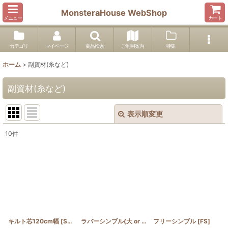
MonsteraHouse WebShop
メニュー
カート
カテゴリ
マイページ
商品検索
ご利用案内
特集
ホーム
>
副資材(糸など)
副資材(糸など)
表示順変更
閉じる
10
件
表示数
:
並び順
:
絞り込む
キルト芯120cm幅
[
SCQ100
]
ラバーシンブル(大 or 小)
[
フリーシンブル
RS
]
[
FS
]