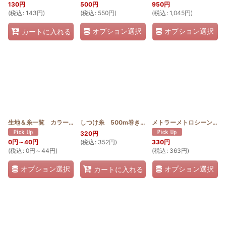
130
円
500
円
950
円
(
税込
:
143
円
)
(
税込
:
550
円
)
(
税込
:
1,045
円
)
オプション選択
オプション選択
カートに入れる
生地＆糸一覧 カラーコピー A4サイズ×4
[
color_sample
しつけ糸 500m巻き
[
SWS500
]
]
メトラーメトロシーン（新）Art9171 100m
320
円
(
税込
:
352
円
)
0
円
～40
円
330
円
(
税込
:
0
円
～44
円
)
(
税込
:
363
円
)
オプション選択
オプション選択
カートに入れる