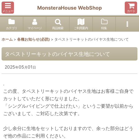
MonsteraHouse WebShop
メニュー
カート
カテゴリ
マイページ
商品検索
ご利用案内
特集
ホーム
>
各種お知らせ(必読)
>
タペストリーキットのバイヤス生地について
タペストリーキットのバイヤス生地について
2025
05
01
年
月
日
.
この度、タペストリーキットのバイヤス生地はお客様ご自身で
カットしていただく形になりました。
「シングルパイピングで仕上げたい」というご要望が以前から
ございまして、ご対応した次第です。
少し余分に生地をセットしておりますので、余った部分はどう
ぞ他の作品にご利用ください。