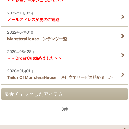
＜＜各種クーポンについて＞＞
2022
11
02
年
月
日
メールアドレス変更のご連絡
2022
07
01
年
月
日
MonsteraHouseコンテンツ一覧
2020
05
28
年
月
日
＜＜OrderCut始めました＞＞
2020
01
01
年
月
日
Tailor Of MonsteraHouse お仕立てサービス始めました
最近チェックしたアイテム
0件