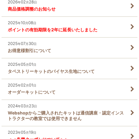
2026
02
28
年
月
日
商品価格調整のお知らせ
2025
10
08
年
月
日
ポイントの有効期限を2年に延長いたしました
2025
07
30
年
月
日
お得意様割引について
2025
05
01
年
月
日
タペストリーキットのバイヤス生地について
2025
02
01
年
月
日
オーダーキットについて
2024
03
23
年
月
日
Webshopからご購入されたキットは通信講座・認定インス
トラクターの教室では使用できません
2023
05
19
年
月
日