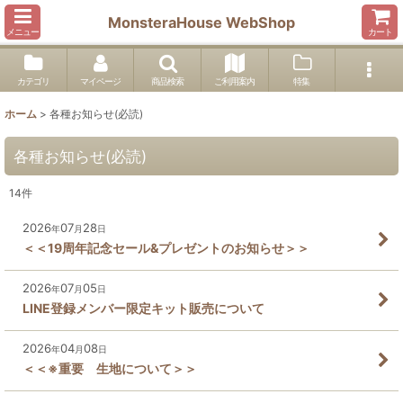
MonsteraHouse WebShop
メニュー
カート
カテゴリ
マイページ
商品検索
ご利用案内
特集
ホーム
>
各種お知らせ(必読)
各種お知らせ(必読)
14
件
2026
07
28
年
月
日
＜＜19周年記念セール&プレゼントのお知らせ＞＞
2026
07
05
年
月
日
LINE登録メンバー限定キット販売について
2026
04
08
年
月
日
＜＜※重要 生地について＞＞