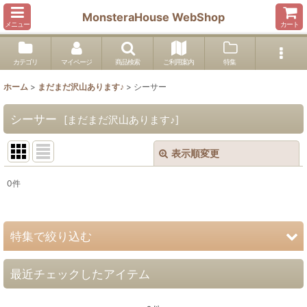
MonsteraHouse WebShop
メニュー
カート
カテゴリ
マイページ
商品検索
ご利用案内
特集
ホーム
>
まだまだ沢山あります♪
>
シーサー
シーサー
[
まだまだ沢山あります♪
]
表示順変更
閉じる
0
件
表示数
:
並び順
:
特集で絞り込む
絞り込む
最近チェックしたアイテム
Miyako Island Series
フラガール