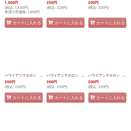
1,300
円
200
円
200
円
(
税込
:
1,430
円
)
(
税込
:
220
円
)
(
税込
:
220
円
)
希望小売価格
:
1,600
円
カートに入れる
カートに入れる
カートに入れる
ハワイアンマカロン ホヌ(パターン＆作り方説明書)
ハワイアンマカロン エンゼルストランペット(パターン＆作り方説明書)
[
HM_HONU_PATTERN
ハワイアンマカロン アンセリウム(パターン＆作り方説明書)
]
200
円
200
円
200
円
(
税込
:
220
円
)
(
税込
:
220
円
)
(
税込
:
220
円
)
カートに入れる
カートに入れる
カートに入れる