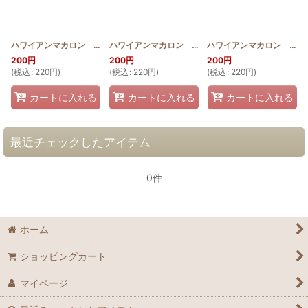
ハワイアンマカロン タロリーフ(パターン＆作り方説明書)
ハワイアンマカロン シェル(パターン＆作り方説明書)
[
HM_TARO_PATT
ハワイアンマカロン イプ(パターン＆作り方説明書)
200
円
200
円
200
円
(
税込
:
220
円
)
(
税込
:
220
円
)
(
税込
:
220
円
)
カートに入れる
カートに入れる
カートに入れる
最近チェックしたアイテム
0件
ホーム
ショッピングカート
マイページ