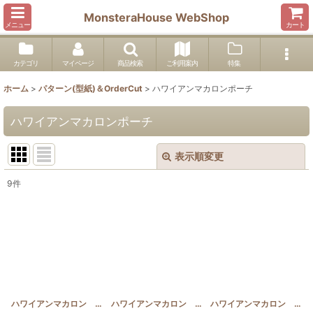
MonsteraHouse WebShop
メニュー
カート
カテゴリ
マイページ
商品検索
ご利用案内
特集
ホーム
>
パターン(型紙)＆OrderCut
>
ハワイアンマカロンポーチ
ハワイアンマカロンポーチ
表示順変更
閉じる
9
件
表示数
:
並び順
:
絞り込む
ハワイアンマカロン 全8種類パターンセット(パターン＆作り方説明書)
ハワイアンマカロン パンの木(パターン＆作り方説明書)
[
HM_A
ハワイアンマカロン パイナップル(パターン＆作り方説明書)