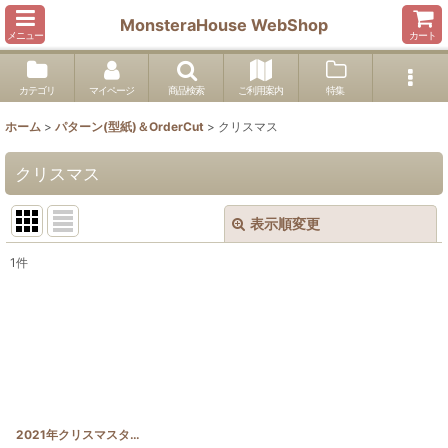
MonsteraHouse WebShop
メニュー
カート
カテゴリ
マイページ
商品検索
ご利用案内
特集
ホーム
>
パターン(型紙)＆OrderCut
>
クリスマス
クリスマス
表示順変更
閉じる
1
件
表示数
:
並び順
:
絞り込む
2021年クリスマスタペストリー 型紙
[
Xmas2021_pattern
]