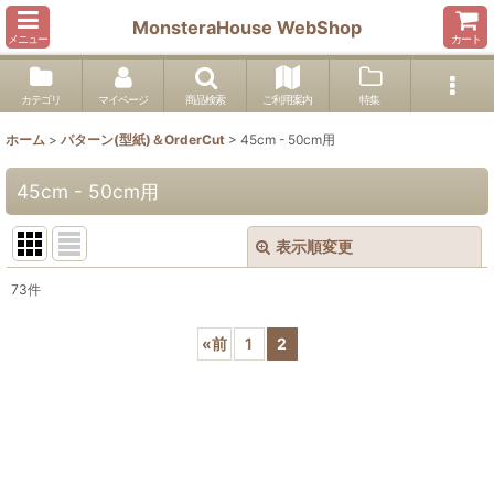
MonsteraHouse WebShop
メニュー
カート
カテゴリ
マイページ
商品検索
ご利用案内
特集
ホーム
>
パターン(型紙)＆OrderCut
>
45cm - 50cm用
45cm - 50cm用
表示順変更
閉じる
73
件
表示数
:
«
前
1
2
並び順
:
絞り込む