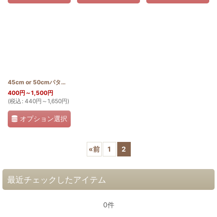
45cm or 50cmパターン(モンステラ輪)
[
PATTERN_T50_MON_W
]
400
円
～1,500
円
(
税込
:
440
円
～1,650
円
)
オプション選択
«
前
1
2
最近チェックしたアイテム
0件