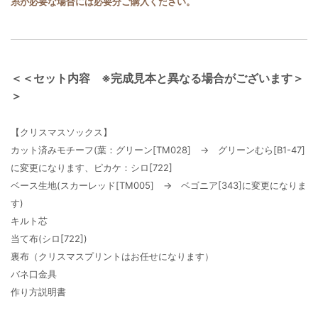
糸が必要な場合には必要分ご購入ください。
＜＜セット内容 ※完成見本と異なる場合がございます＞
＞
【クリスマスソックス】
カット済みモチーフ(葉：グリーン[TM028] → グリーンむら[B1-47]
に変更になります、ピカケ：シロ[722]
ベース生地(スカーレッド[TM005] → ベゴニア[343]に変更になりま
す)
キルト芯
当て布(シロ[722])
裏布（クリスマスプリントはお任せになります）
バネ口金具
作り方説明書