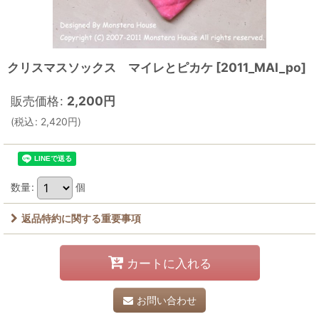
クリスマスソックス マイレとピカケ
[
2011_MAI_po
]
販売価格
:
2,200
円
(
税込
:
2,420
円
)
数量
:
個
返品特約に関する重要事項
カートに入れる
お問い合わせ