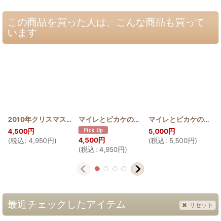
この商品を買った人は、こんな商品も買って
います
2010年クリスマスタペストリー マイレ＆ピカケ
マイレとピカケのバニティポーチ
[
2010_MAI_PI
[
HQP_V_MA
マイレとピカケのミニトート
]
4,500
円
5,000
円
4,500
円
(
税込
:
4,950
円
)
(
税込
:
5,500
円
)
(
税込
:
4,950
円
)
最近チェックしたアイテム
リセット