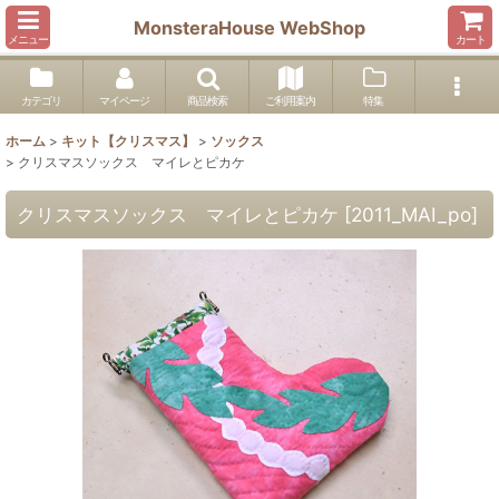
MonsteraHouse WebShop
メニュー
カート
カテゴリ
マイページ
商品検索
ご利用案内
特集
ホーム
>
キット【クリスマス】
>
ソックス
>
クリスマスソックス マイレとピカケ
クリスマスソックス マイレとピカケ
[
2011_MAI_po
]