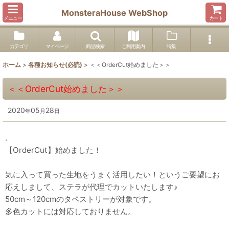
MonsteraHouse WebShop
メニュー
カート
カテゴリ
マイページ
商品検索
ご利用案内
特集
ホーム
>
各種お知らせ(必読)
>
＜＜OrderCut始めました＞＞
＜＜OrderCut始めました＞＞
2020
05
28
年
月
日
.
【OrderCut】始めました！
気に入って買った生地をうまく活用したい！というご要望にお
応えしまして、ステラが代理でカットいたします♪
50cm～120cmのタペストリーが対象です。
多色カットには対応しておりません。