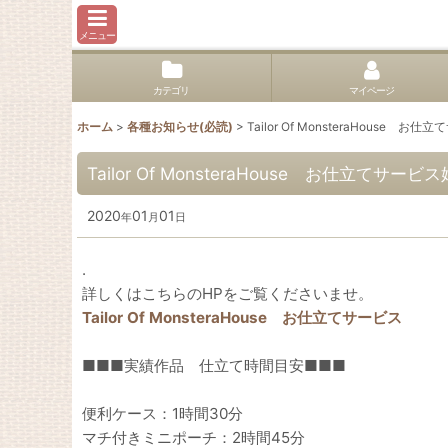
メニュー
カテゴリ
マイページ
ホーム
>
各種お知らせ(必読)
>
Tailor Of MonsteraHouse 
Tailor Of MonsteraHouse お仕立てサー
2020
01
01
年
月
日
.
詳しくはこちらのHPをご覧くださいませ。
Tailor Of MonsteraHouse お仕立てサービス
■■■実績作品 仕立て時間目安■■■
便利ケース：1時間30分
マチ付きミニポーチ：2時間45分