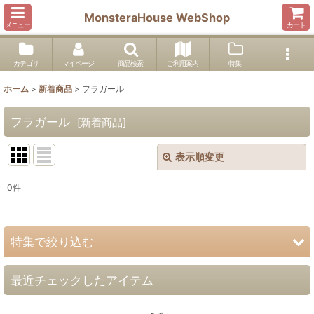
MonsteraHouse WebShop
メニュー
カート
カテゴリ
マイページ
商品検索
ご利用案内
特集
ホーム
>
新着商品
>
フラガール
フラガール
[
新着商品
]
表示順変更
閉じる
0
件
表示数
:
並び順
:
特集で絞り込む
絞り込む
最近チェックしたアイテム
Miyako Island Series
フラガール