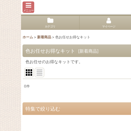
メニュー
カテゴリ
マイページ
ホーム
>
新着商品
>
色お任せお得なキット
色お任せお得なキット
[
新着商品
]
色お任せのお得なキットです。
0
件
表示数
:
並び順
:
特集で絞り込む
Miyako Island Series