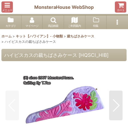
MonsteraHouse WebShop
メニュー
カート
カテゴリ
マイページ
商品検索
ご利用案内
特集
ホーム
>
キット【ハワイアン】- 小物類
>
裁ちばさみケース
>
ハイビスカスの裁ちばさみケース
ハイビスカスの裁ちばさみケース
[
HQSCI_HIB
]