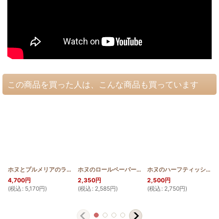
この商品を買った人は、こんな商品も買っています
ホヌとプルメリアのラウンドバッグミニ
[
HQRMINI_HONU
ホヌのロールペーパーカバー
[
ROLL_HONU
]
]
ホヌのハーフティッシュBOX
4,700
円
2,350
円
2,500
円
(
税込
:
5,170
円
)
(
税込
:
2,585
円
)
(
税込
:
2,750
円
)
(