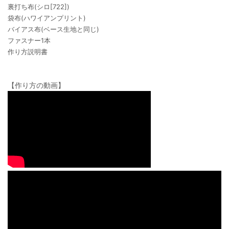
裏打ち布(シロ[722])
袋布(ハワイアンプリント)
バイアス布(ベース生地と同じ)
ファスナー1本
作り方説明書
【作り方の動画】