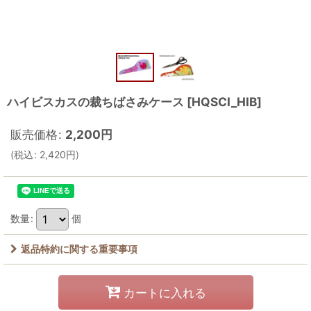
ハイビスカスの裁ちばさみケース
[
HQSCI_HIB
]
販売価格
:
2,200
円
(
税込
:
2,420
円
)
数量
:
個
返品特約に関する重要事項
カートに入れる