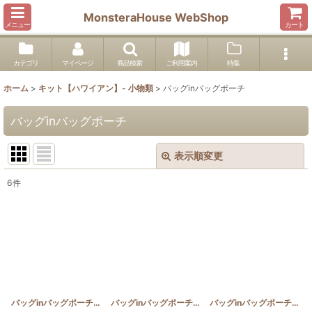
MonsteraHouse WebShop
メニュー
カート
カテゴリ
マイページ
商品検索
ご利用案内
特集
ホーム
>
キット【ハワイアン】- 小物類
>
バッグinバッグポーチ
バッグinバッグポーチ
表示順変更
閉じる
6
件
表示数
:
並び順
:
絞り込む
バッグinバッグポーチ ブーゲンビリア
[
HQP_BIN_BU
バッグinバッグポーチ クリスマスローズ
]
[
HQP_BIN
バッグinバッグポーチ マイレとピカケ