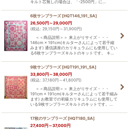
キルト芯無しの場合は、「-2500円」に…
6枚サンプラーズ
[
HQT146_191_SA
]
26,500
円
～29,000
円
(
税込
:
29,150
円
～31,900
円
)
＜＜商品説明＞＞ 来上がりサイズ・・・
146cm × 191cm(キルターさんによって若干縮
みます) 通信講座のカリキュラムにも使用してい
る6枚サンプラーズキルトのキットです。 キ…
9枚サンプラーズ
[
HQT191_191_SA
]
33,800
円
～38,000
円
(
税込
:
37,180
円
～41,800
円
)
＜＜商品説明＞＞ 来上がりサイズ・・・
191cm × 191cm(キルターさんによって若干縮み
ます) お教室での初級カリキュラムにも使用して
いる9枚サンプラーズキルトのキットです。…
17枚のサンプラーズ
[
HQT180_SA
]
27,400
円
～37,000
円