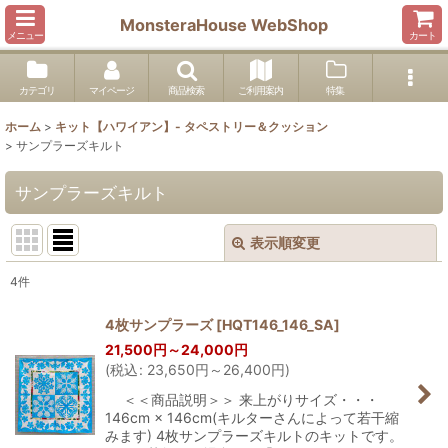
MonsteraHouse WebShop
メニュー
カート
カテゴリ
マイページ
商品検索
ご利用案内
特集
ホーム
>
キット【ハワイアン】- タペストリー＆クッション
>
サンプラーズキルト
サンプラーズキルト
表示順変更
閉じる
4
件
表示数
:
4枚サンプラーズ
[
HQT146_146_SA
]
21,500
円
～24,000
円
並び順
:
(
税込
:
23,650
円
～26,400
円
)
＜＜商品説明＞＞ 来上がりサイズ・・・
絞り込む
146cm × 146cm(キルターさんによって若干縮
みます) 4枚サンプラーズキルトのキットです。