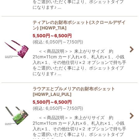
をご選択いただく事により、ポシェットタイプ
になります♪ …
ティアレのお財布ポシェット(スクロールデザイ
ン)
[
HQWP_TIA
]
5,500
円
～6,500
円
(
税込
:
6,050
円
～7,150
円
)
＜＜商品説明＞＞ 来上がりサイズ 約
21cm×11cm カード入れ×６、札入れ×１、小銭
入れ×１、その他仕切り×２ オプションで持ち手
をご選択いただく事により、ポシェットタイプ
になります♪ …
ラウアエとプルメリアのお財布ポシェット
[
HQWP_LAU_PUL
]
5,500
円
～6,500
円
(
税込
:
6,050
円
～7,150
円
)
＜＜商品説明＞＞ 来上がりサイズ 約
21cm×11cm カード入れ×６、札入れ×１、小銭
入れ×１、その他仕切り×２ オプションで持ち手
をご選択いただく事により、ポシェットタイプ