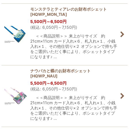
モンステラとティアレのお財布ポシェット
[
HQWP_MON_TIA
]
5,500
円
～6,500
円
(
税込
:
6,050
円
～7,150
円
)
＜＜商品説明＞＞ 来上がりサイズ 約
21cm×11cm カード入れ×６、札入れ×１、小銭
入れ×１、その他仕切り×２ オプションで持ち手
をご選択いただく事により、ポシェットタイプ
になります♪ …
ナウパカと蝶のお財布ポシェット
[
HQWP_NAU
]
5,500
円
～6,500
円
(
税込
:
6,050
円
～7,150
円
)
＜＜商品説明＞＞ 来上がりサイズ 約
21cm×11cm カード入れ×６、札入れ×１、小銭
入れ×１、その他仕切り×２ オプションで持ち手
をご選択いただく事により、ポシェットタイプ
になります♪ …