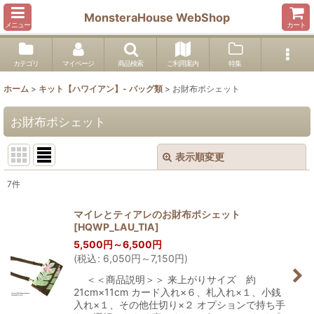
MonsteraHouse WebShop
メニュー
カート
カテゴリ
マイページ
商品検索
ご利用案内
特集
ホーム
>
キット【ハワイアン】- バッグ類
>
お財布ポシェット
お財布ポシェット
表示順変更
閉じる
7
件
表示数
:
マイレとティアレのお財布ポシェット
[
HQWP_LAU_TIA
]
並び順
:
5,500
円
～6,500
円
(
税込
:
6,050
円
～7,150
円
)
絞り込む
＜＜商品説明＞＞ 来上がりサイズ 約
21cm×11cm カード入れ×６、札入れ×１、小銭
入れ×１、その他仕切り×２ オプションで持ち手