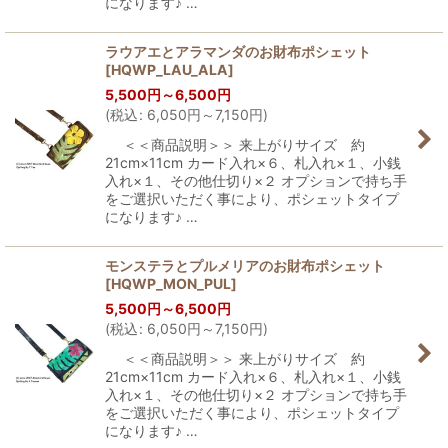
になります♪ …
ラウアエとアラマンダのお財布ポシェット
[
HQWP_LAU_ALA
]
5,500
円
～6,500
円
(
税込
:
6,050
円
～7,150
円
)
＜＜商品説明＞＞ 来上がりサイズ 約
21cm×11cm カード入れ×６、札入れ×１、小銭
入れ×１、その他仕切り×２ オプションで持ち手
をご選択いただく事により、ポシェットタイプ
になります♪ …
モンステラとプルメリアのお財布ポシェット
[
HQWP_MON_PUL
]
5,500
円
～6,500
円
(
税込
:
6,050
円
～7,150
円
)
＜＜商品説明＞＞ 来上がりサイズ 約
21cm×11cm カード入れ×６、札入れ×１、小銭
入れ×１、その他仕切り×２ オプションで持ち手
をご選択いただく事により、ポシェットタイプ
になります♪ …