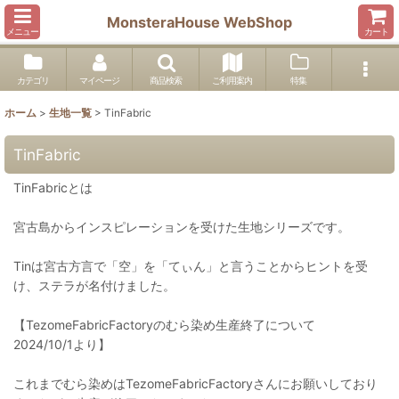
MonsteraHouse WebShop
メニュー
カート
カテゴリ
マイページ
商品検索
ご利用案内
特集
ホーム
>
生地一覧
>
TinFabric
TinFabric
TinFabricとは
宮古島からインスピレーションを受けた生地シリーズです。
Tinは宮古方言で「空」を「てぃん」と言うことからヒントを受
け、ステラが名付けました。
【TezomeFabricFactoryのむら染め生産終了について
2024/10/1より】
これまでむら染めはTezomeFabricFactoryさんにお願いしており