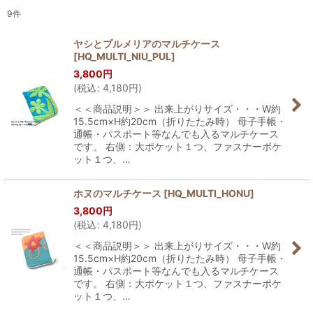
9
件
表示数
:
ヤシとプルメリアのマルチケース
[
HQ_MULTI_NIU_PUL
]
並び順
:
3,800
円
(
税込
:
4,180
円
)
絞り込む
＜＜商品説明＞＞ 出来上がりサイズ・・・W約
15.5cm×H約20cm（折りたたみ時） 母子手帳・
通帳・パスポート等なんでも入るマルチケース
です。 右側：大ポケット１つ、ファスナーポケ
ット１つ、…
ホヌのマルチケース
[
HQ_MULTI_HONU
]
3,800
円
(
税込
:
4,180
円
)
＜＜商品説明＞＞ 出来上がりサイズ・・・W約
15.5cm×H約20cm（折りたたみ時） 母子手帳・
通帳・パスポート等なんでも入るマルチケース
です。 右側：大ポケット１つ、ファスナーポケ
ット１つ、…