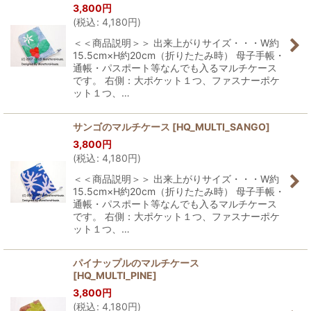
3,800
円
(
税込
:
4,180
円
)
＜＜商品説明＞＞ 出来上がりサイズ・・・W約
15.5cm×H約20cm（折りたたみ時） 母子手帳・
通帳・パスポート等なんでも入るマルチケース
です。 右側：大ポケット１つ、ファスナーポケ
ット１つ、…
サンゴのマルチケース
[
HQ_MULTI_SANGO
]
3,800
円
(
税込
:
4,180
円
)
＜＜商品説明＞＞ 出来上がりサイズ・・・W約
15.5cm×H約20cm（折りたたみ時） 母子手帳・
通帳・パスポート等なんでも入るマルチケース
です。 右側：大ポケット１つ、ファスナーポケ
ット１つ、…
パイナップルのマルチケース
[
HQ_MULTI_PINE
]
3,800
円
(
税込
:
4,180
円
)