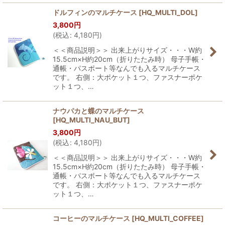
ドルフィンのマルチケース
[
HQ_MULTI_DOL
]
3,800
円
(
税込
:
4,180
円
)
＜＜商品説明＞＞ 出来上がりサイズ・・・W約
15.5cm×H約20cm（折りたたみ時） 母子手帳・
通帳・パスポート等なんでも入るマルチケース
です。 右側：大ポケット１つ、ファスナーポケ
ット１つ、…
ナウパカと蝶のマルチケース
[
HQ_MULTI_NAU_BUT
]
3,800
円
(
税込
:
4,180
円
)
＜＜商品説明＞＞ 出来上がりサイズ・・・W約
15.5cm×H約20cm（折りたたみ時） 母子手帳・
通帳・パスポート等なんでも入るマルチケース
です。 右側：大ポケット１つ、ファスナーポケ
ット１つ、…
コーヒーのマルチケース
[
HQ_MULTI_COFFEE
]