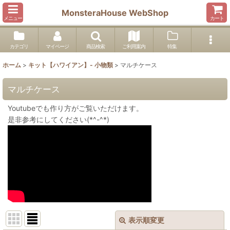
MonsteraHouse WebShop
メニュー
カート
カテゴリ
マイページ
商品検索
ご利用案内
特集
ホーム
>
キット【ハワイアン】- 小物類
>
マルチケース
マルチケース
Youtubeでも作り方がご覧いただけます。
是非参考にしてください(*^-^*)
表示順変更
閉じる