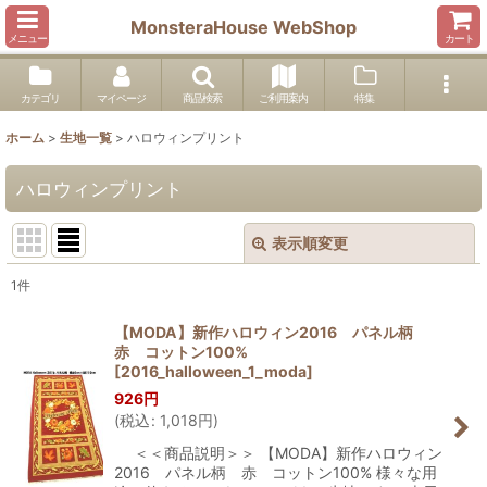
MonsteraHouse WebShop
メニュー
カート
カテゴリ
マイページ
商品検索
ご利用案内
特集
ホーム
>
生地一覧
>
ハロウィンプリント
ハロウィンプリント
表示順変更
閉じる
1
件
表示数
:
【MODA】新作ハロウィン2016 パネル柄
赤 コットン100%
並び順
:
[
2016_halloween_1_moda
]
926
円
(
税込
:
1,018
円
)
絞り込む
＜＜商品説明＞＞ 【MODA】新作ハロウィン
2016 パネル柄 赤 コットン100% 様々な用