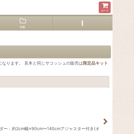
カート
特集
になります。 見本と同じサコッシュの販売は
限定品キット
閉じる
ー：約2cm幅×90cm〜140cmアジャスター付き(オ