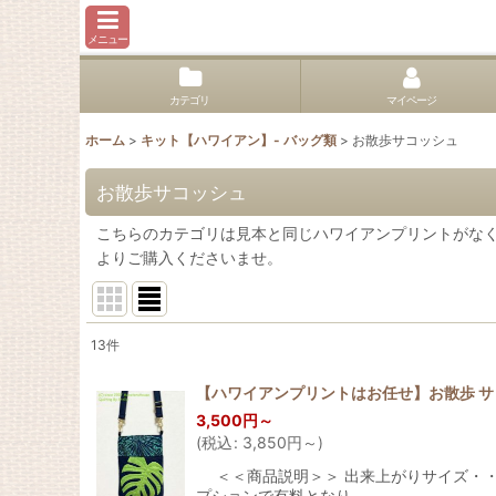
メニュー
カテゴリ
マイページ
ホーム
>
キット【ハワイアン】- バッグ類
>
お散歩サコッシュ
お散歩サコッシュ
こちらのカテゴリは見本と同じハワイアンプリントがなく
よりご購入くださいませ。
13
件
表示数
:
【ハワイアンプリントはお任せ】お散歩 
3,500
円
～
並び順
:
(
税込
:
3,850
円
～
)
＜＜商品説明＞＞ 出来上がりサイズ・・・横：
プションで有料となり…