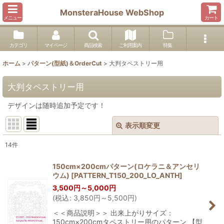
MonsteraHouse WebShop
メニュー
カート
カテゴリ
マイページ
商品検索
ご利用案内
特集
ホーム
>
パターン(型紙)＆OrderCut
>
大判タペストリー用
大判タペストリー用
デザインは随時追加予定です！
表示順変更
閉じる
14
件
表示数
:
150cm×200cmパターン(ロケラニ＆アンセリ
ウム)
[
PATTERN_T150_200_LO_ANTH
]
並び順
:
3,500
円
～5,000
円
(
税込
:
3,850
円
～5,500
円
)
絞り込む
＜＜商品説明＞＞ 出来上がりサイズ：
150cm×200cmタペストリー用のパターン 【型