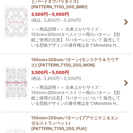
とバードオブパラダイス)
[
PATTERN_T150_200_BIRD
]
3,500
円
～5,000
円
(
税込
:
3,850
円
～5,500
円
)
＜＜商品説明＞＞ 出来上がりサイズ：
150cm×200cmタペストリー用のパターン 【型
紙ご使用の注意】 1)パターンについて 販売して
いる型紙デザインの著作権は全てMonstera H…
150cm×200cmパターン(モンステラ＆ラウア
エ)
[
PATTERN_T150_200_MON
]
3,500
円
～5,000
円
(
税込
:
3,850
円
～5,500
円
)
＜＜商品説明＞＞ 出来上がりサイズ：
150cm×200cmタペストリー用のパターン 【型
紙ご使用の注意】 1)パターンについて 販売して
いる型紙デザインの著作権は全てMonstera H…
150cm×200cmパターン(プアケニケニ＆エン
ゼルストランペット)
[
PATTERN_T150_200_PUA
]