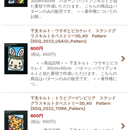
30cm×40cm パターン ハワイアンキルトと似
た要領で作成いただけます。 こちらの商品はパ
ターンのみの販売です。 ＜＜著作権についての
お願…
干支キルト：ウサギとピカケレイ ステンドグ
ラスキルトタペストリー30_40 Pattern
[
SGQ_2023_USAGI_Pattern
]
600
円
(
税込
:
660
円
)
＜＜商品説明＞＞ 干支キルト：ウサギとピカ
ケレイ 30cm×40cm パターン ハワイアンキ
ルトと似た要領で作成いただけます。 こちらの
商品はパターンのみの販売です。 ＜＜著作権に
つ…
干支キルト：トラとブーゲンビリア ステンド
グラスキルトタペストリー30_40 Pattern
[
SGQ_2022_TORA_Pattern
]
600
円
(
税込
:
660
円
)