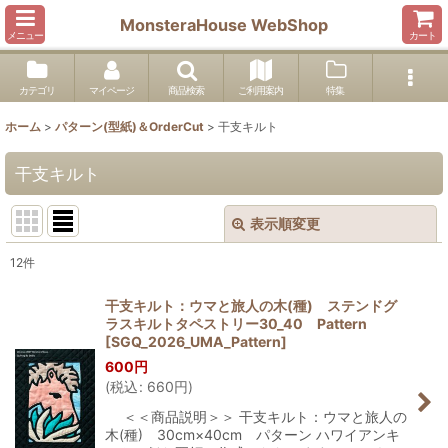
MonsteraHouse WebShop
メニュー
カート
カテゴリ
マイページ
商品検索
ご利用案内
特集
ホーム
>
パターン(型紙)＆OrderCut
>
干支キルト
干支キルト
表示順変更
閉じる
12
件
表示数
:
干支キルト：ウマと旅人の木(種) ステンドグ
ラスキルトタペストリー30_40 Pattern
並び順
:
[
SGQ_2026_UMA_Pattern
]
600
円
(
税込
:
660
円
)
絞り込む
＜＜商品説明＞＞ 干支キルト：ウマと旅人の
木(種) 30cm×40cm パターン ハワイアンキ