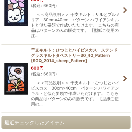
(
税込
:
660
円
)
＜＜商品説明＞＞ 干支キルト：サルとプルメ
リア 30cm×40cm パターン ハワイアンキル
トと似た要領で作成いただけます。 こちらの商
品はパターンのみの販売です。 【型紙ご使用の
注…
干支キルト：ひつじとハイビスカス ステンド
グラスキルトタペストリー30_40_Pattern
[
SGQ_2014_sheep_Pattern
]
600
円
(
税込
:
660
円
)
＜＜商品説明＞＞ 干支キルト：ひつじとハイ
ビスカス 30cm×40cm パターン ハワイアン
キルトと似た要領で作成いただけます。 こちら
の商品はパターンのみの販売です。 【型紙ご使
用の…
最近チェックしたアイテム