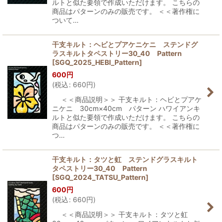
ルトと似た要領で作成いただけます。 こちらの
商品はパターンのみの販売です。 ＜＜著作権に
ついて…
干支キルト：ヘビとプアケニケニ ステンドグ
ラスキルトタペストリー30_40 Pattern
[
SGQ_2025_HEBI_Pattern
]
600
円
(
税込
:
660
円
)
＜＜商品説明＞＞ 干支キルト：ヘビとプアケ
ニケニ 30cm×40cm パターン ハワイアンキ
ルトと似た要領で作成いただけます。 こちらの
商品はパターンのみの販売です。 ＜＜著作権に
つ…
干支キルト：タツと虹 ステンドグラスキルト
タペストリー30_40 Pattern
[
SGQ_2024_TATSU_Pattern
]
600
円
(
税込
:
660
円
)
＜＜商品説明＞＞ 干支キルト：タツと虹