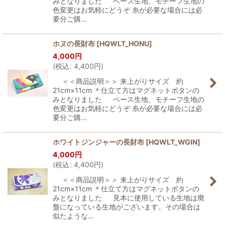
みとなりました ベース生地、モチーフ生地の
色変更はお気軽にどうぞ 糸が必要な場合には必
要分ご購…
ホヌの長財布
[
HQWLT_HONU
]
4,000
円
(
税込
:
4,400
円
)
＜＜商品説明＞＞ 来上がりサイズ 約
21cm×11cm ＊仕立て方はマグネットボタンの
みとなりました ベース生地、モチーフ生地の
色変更はお気軽にどうぞ 糸が必要な場合には必
要分ご購…
ホワイトジンジャーの長財布
[
HQWLT_WGIN
]
4,000
円
(
税込
:
4,400
円
)
＜＜商品説明＞＞ 来上がりサイズ 約
21cm×11cm ＊仕立て方はマグネットボタンの
みとなりました 見本に使用している生地は廃
盤になっている生地がございます。その場合は
似たような…