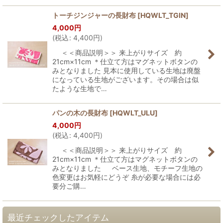
トーチジンジャーの長財布
[
HQWLT_TGIN
]
4,000
円
(
税込
:
4,400
円
)
＜＜商品説明＞＞ 来上がりサイズ 約
21cm×11cm ＊仕立て方はマグネットボタンの
みとなりました 見本に使用している生地は廃盤
になっている生地がございます。その場合は似
たような生地で…
パンの木の長財布
[
HQWLT_ULU
]
4,000
円
(
税込
:
4,400
円
)
＜＜商品説明＞＞ 来上がりサイズ 約
21cm×11cm ＊仕立て方はマグネットボタンの
みとなりました ベース生地、モチーフ生地の
色変更はお気軽にどうぞ 糸が必要な場合には必
要分ご購…
最近チェックしたアイテム