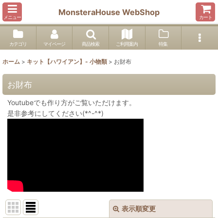
MonsteraHouse WebShop
メニュー
カート
カテゴリ
マイページ
商品検索
ご利用案内
特集
ホーム
>
キット【ハワイアン】- 小物類
>
お財布
お財布
Youtubeでも作り方がご覧いただけます。
是非参考にしてください(*^-^*)
表示順変更
閉じる