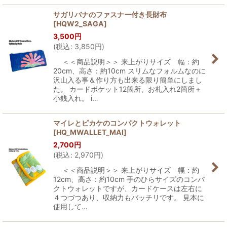
サガリバナのファスナー付き長財布
[
HQW2_SAGA
]
3,500
円
(
税込
:
3,850
円
)
＜＜商品説明＞＞ 来上がりサイズ 幅：約
20cm、高さ：約10cm スリムなフォルムなのに
沢山入る事＆作り方も出来る限り簡単にしまし
た。 カードポケット12箇所、お札入れ2箇所＋
小銭入れ。 i…
マイレとピカケのコンパクトウォレット
[
HQ_MWALLET_MAI
]
2,700
円
(
税込
:
2,970
円
)
＜＜商品説明＞＞ 来上がりサイズ 幅：約
12cm、高さ：約10cm 手のひらサイズのコンパ
クトウォレットですが、カードケースは左右に
４つづつあり、収納力もバッチリです。 見本に
使用して…