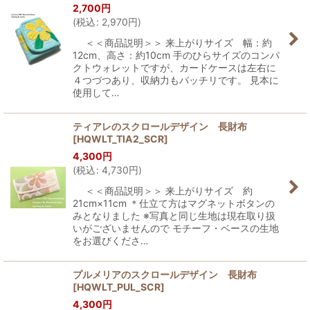
2,700
円
(
税込
:
2,970
円
)
＜＜商品説明＞＞ 来上がりサイズ 幅：約
12cm、高さ：約10cm 手のひらサイズのコンパ
クトウォレットですが、カードケースは左右に
４つづつあり、収納力もバッチリです。 見本に
使用して…
ティアレのスクロールデザイン 長財布
[
HQWLT_TIA2_SCR
]
4,300
円
(
税込
:
4,730
円
)
＜＜商品説明＞＞ 来上がりサイズ 約
21cm×11cm ＊仕立て方はマグネットボタンの
みとなりました ※写真と同じ生地は現在取り扱
いがございませんので モチーフ・ベースの生地
をお選びくださ…
プルメリアのスクロールデザイン 長財布
[
HQWLT_PUL_SCR
]
4,300
円