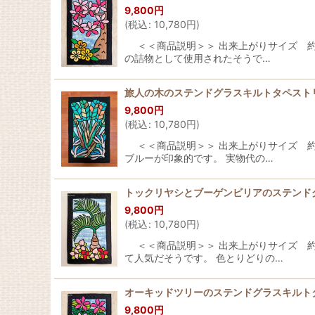
9,800
円
(
税込
:
10,780
円
)
＜＜商品説明＞＞ 出来上がりサイズ 約横5
の詰物として使用されたそうで…
旅人の木のステンドグラスキルトタペストリー
9,800
円
(
税込
:
10,780
円
)
＜＜商品説明＞＞ 出来上がりサイズ 約横
ブルーが印象的です。 実物代の…
トックリヤシとブーゲンビリアのステンドグ
9,800
円
(
税込
:
10,780
円
)
＜＜商品説明＞＞ 出来上がりサイズ 約横
て人気だそうです。 色とりどりの…
オーキッドツリーのステンドグラスキルトタ
9,800
円