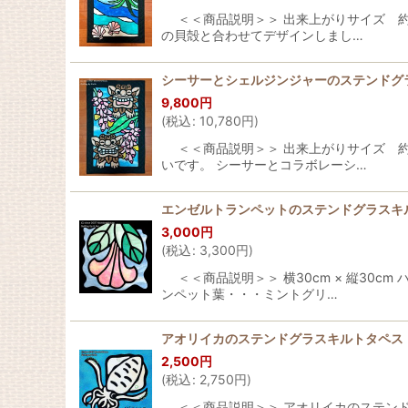
＜＜商品説明＞＞ 出来上がりサイズ 約横
の貝殻と合わせてデザインしまし…
シーサーとシェルジンジャーのステンドグラ
9,800
円
(
税込
:
10,780
円
)
＜＜商品説明＞＞ 出来上がりサイズ 約横
いです。 シーサーとコラボレーシ…
エンゼルトランペットのステンドグラスキ
3,000
円
(
税込
:
3,300
円
)
＜＜商品説明＞＞ 横30cm × 縦30c
ンペット葉・・・ミントグリ…
アオリイカのステンドグラスキルトタペス
2,500
円
(
税込
:
2,750
円
)
＜＜商品説明＞＞ アオリイカのステンドグ