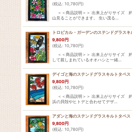
(
税込
:
10,780
円
)
＜＜商品説明＞＞ 出来上がりサイズ 約横
山見ることができます。 生い茂る…
トロピカル・ガーデンのステンドグラスキル
9,800
円
(
税込
:
10,780
円
)
＜＜商品説明＞＞ 出来上がりサイズ 約横
して親しまれているオオハシと一緒…
デイゴと海のステンドグラスキルトタペストリ
9,800
円
(
税込
:
10,780
円
)
＜＜商品説明＞＞ 出来上がりサイズ 約横
浜の貝殻やヒトデと合わせてデザ…
アダンと海のステンドグラスキルトタペストリ
9,800
円
(
税込
:
10,780
円
)