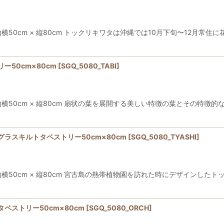
0cm × 縦80cm トックリキワタは沖縄では10月下旬〜12月常住
50cm×80cm
[
SGQ_5080_TABI
]
50cm × 縦80cm 扇状の葉を展開する美しい特徴の葉とその特徴
ラスキルトタペストリー50cm×80cm
[
SGQ_5080_TYASHI
]
50cm × 縦80cm 宮古島の熱帯植物園を訪れた時にデザインした
ペストリー50cm×80cm
[
SGQ_5080_ORCH
]