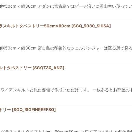
50cm × 縦80cm アダンは宮古島ではビーチ沿いに沢山生い茂って
スキルトタペストリー50cm×80cm
[
SGQ_5080_SHISA
]
50cm × 縦80cm 宮古島の印象的なシェルジンジャーは至る所で
ルトタペストリー
[
SGQT30_ANG
]
m ハワイアンキルトと似た要領で作成いただけます。 一枚あるとお部屋の
トリー
[
SGQ_BIGFINREEFSQ
]
ラスキルトタペストリー 30cm×30cm ハワイアンキルトと似た