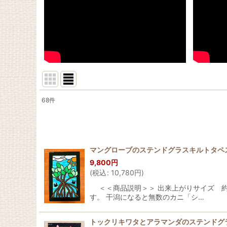
68
件
サブカテゴリ
:
表示数
:
マングローブのステンドグラスキルトタペスト
9,800
円
並び順
:
(
税込
:
10,780
円
)
＜＜商品説明＞＞ 出来上がりサイズ 約横
す。 干潟になると無数のカニ「シ…
トックリキワタとアラマンダのステンドグラ