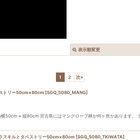
表示順変更
1
2
次
»
リー50cm×80cm
[
SGQ_5080_MANG
]
50cm × 縦80cm 宮古島にはマングローブ林が何ヶ所かあります
絞り込む
スキルトタペストリー50cm×80cm
[
SGQ_5080_TKIWATA
]